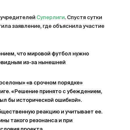
-учредителей
Суперлиги
. Спустя сутки
ила заявление, где объяснила участие
ением, что мировой футбол нужно
чевидным из-за нынешней
рселоны» «в срочном порядке»
лиге. «Решение принято с убеждением,
 был бы исторической ошибкой».
бщественную реакцию и учитывает ее.
ины такого резонанса и при
словия проекта.