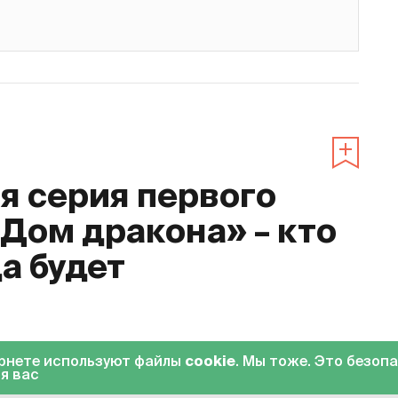
 серия первого
«Дом дракона» – кто
да будет
0
ернете используют файлы
cookie
. Мы тоже. Это безоп
я вас