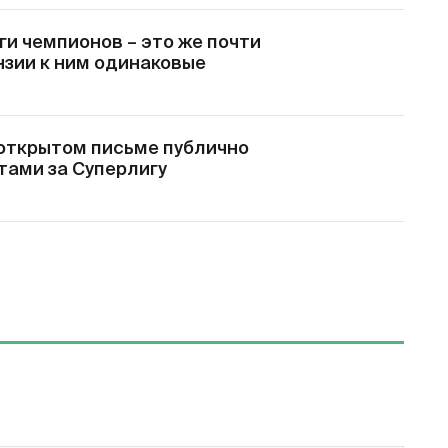
и чемпионов – это же почти
нзии к ним одинаковые
 открытом письме публично
тами за Суперлигу