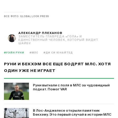
ВСЕ ФОТО: GLOBAL LOOK PRESS
АЛЕКСАНДР ПЛЕХАНОВ
ЗАМЕСТИТЕЛЬ ГЛАВРЕДА «ГОЛА» И
ЕДИНСТВЕННЫЙ ЧЕЛОВЕК, КОТОРЫЙ ВИДИТ
ШАЙБУ.
#УЭЙН РУНИ
#МЛС
#ДИ СИ ЮНАЙТЕД
РУНИ И БЕКХЭМ ВСЕ ЕЩЕ БОДРЯТ МЛС. ХОТЯ
ОДИН УЖЕ НЕ ИГРАЕТ
Руни выгнали с поля в МЛС за чудовищный
подкат. Помог VAR
В Лос-Анджелесе открыли памятник
Бекхэму. Это первый случай в истории МЛС