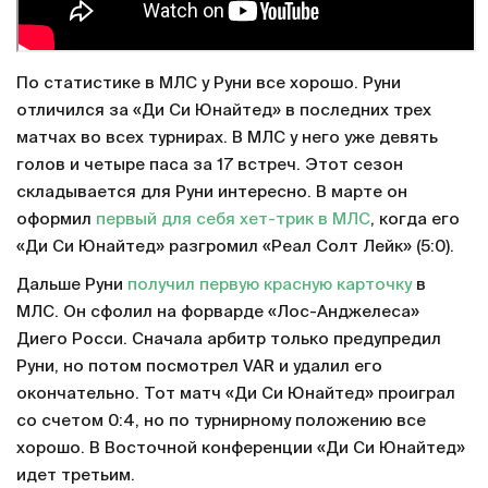
По статистике в МЛС у Руни все хорошо. Руни
отличился за «Ди Си Юнайтед» в последних трех
матчах во всех турнирах. В МЛС у него уже девять
голов и четыре паса за 17 встреч. Этот сезон
складывается для Руни интересно. В марте он
оформил
первый для себя хет-трик в МЛС
, когда его
«Ди Си Юнайтед» разгромил «Реал Солт Лейк» (5:0).
Дальше Руни
получил первую красную карточку
в
МЛС. Он сфолил на форварде «Лос-Анджелеса»
Диего Росси. Сначала арбитр только предупредил
Руни, но потом посмотрел VAR и удалил его
окончательно. Тот матч «Ди Си Юнайтед» проиграл
со счетом 0:4, но по турнирному положению все
хорошо. В Восточной конференции «Ди Си Юнайтед»
идет третьим.