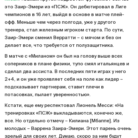
это Заир-Эмери из «ПСЖ». Он дебютировал в Лиге
чемпионов в 16 лет, выйдя в основе в матче плей-
офф. Меньше чем через полгода, уже у другого
тренера, стал железным игроком старта. По сути,
Заир-Эмери сменил Верратти – с мячом и без он
делает все, что требуется от полузащитника.
В матче с «Миланом» он был на голову выше всех
соперников в плане физики, тупо смял итальянцев и
сделал два ассиста. В последних пяти играх у него
2+4, и он уже проявляет себя на поле как лидер –
подсказывает партнерам, ставит плечи в
потасовках, пылает уверенностью».
Кстати, еще ему респектовал Лионель Месси: «На
тренировках «ПСЖ» выкладываются, конечно же,
все. Но отдельно отмечу – Килиана [Мбаппе]. Из
молодых – Варрена Заира-Эмери. Этот парень очень
зрелый для своих лет. Думаю, скоро за ним будут