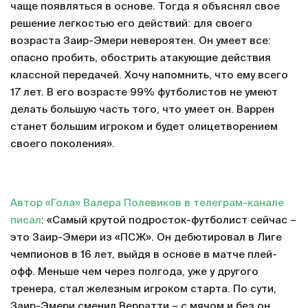
чаще появляться в основе. Тогда я объяснял свое
решение легкостью его действий: для своего
возраста Заир-Эмери невероятен. Он умеет все:
опасно пробить, обострить атакующие действия
классной передачей. Хочу напомнить, что ему всего
17 лет. В его возрасте 99% футболистов не умеют
делать большую часть того, что умеет он. Варрен
станет большим игроком и будет олицетворением
своего поколения».
Автор «Гола» Валера Полевиков в телеграм-канале
писал
: «Самый крутой подросток-футболист сейчас –
это Заир-Эмери из «ПСЖ». Он дебютировал в Лиге
чемпионов в 16 лет, выйдя в основе в матче плей-
офф. Меньше чем через полгода, уже у другого
тренера, стал железным игроком старта. По сути,
Заир-Эмери сменил Верратти – с мячом и без он