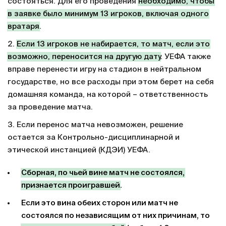
состояться. Для его проведения
необходимо, чтобы
в заявке было минимум 13 игроков, включая одного
вратаря
.
2.
Если 13 игроков не набирается, то матч, если это
возможно, переносится на другую дату
. УЕФА также
вправе перенести игру на стадион в нейтральном
государстве, но все расходы при этом берет на себя
домашняя команда, на которой – ответственность
за проведение матча.
3. Если перенос матча невозможен, решение
остается за Контрольно-дисциплинарной и
этической инстанцией (КДЭИ) УЕФА.
Сборная, по чьей вине матч не состоялся,
признается проигравшей
.
Если это вина обеих сторон или матч не
состоялся по независящим от них причинам, то