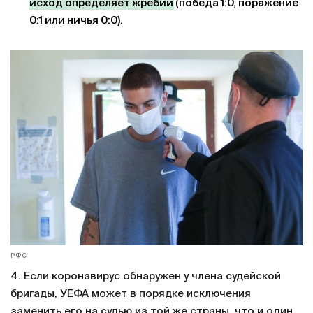
исход определяет жребий
(победа 1:0, поражение
0:1 или ничья 0:0).
РФС
4. Если коронавирус обнаружен у члена судейской
бригады, УЕФА может в порядке исключения
заменить его на судью из той же страны, что и один