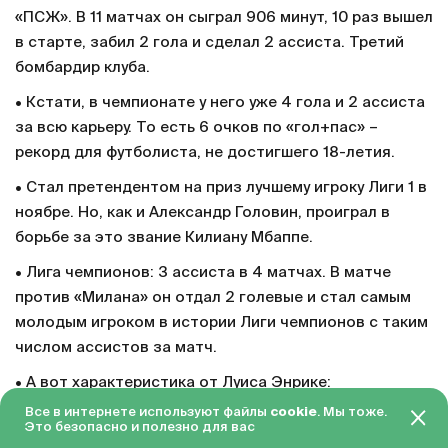
«ПСЖ». В 11 матчах он сыграл 906 минут, 10 раз вышел
в старте, забил 2 гола и сделал 2 ассиста. Третий
бомбардир клуба.
• Кстати, в чемпионате у него уже 4 гола и 2 ассиста
за всю карьеру. То есть 6 очков по «гол+пас» –
рекорд для футболиста, не достигшего 18-летия.
• Стал претендентом на приз лучшему игроку Лиги 1 в
ноябре. Но, как и Александр Головин, проиграл в
борьбе за это звание Килиану Мбаппе.
• Лига чемпионов: 3 ассиста в 4 матчах. В матче
против «Милана» он отдал 2 голевые и стал самым
молодым игроком в истории Лиги чемпионов с таким
числом ассистов за матч.
• А вот характеристика от Луиса Энрике:
«Журналисты критиковали меня, когда Варрен стал
Все в интернете используют файлы
cookie
. Мы тоже.
Это безопасно и полезно для вас
чаще появляться в основе. Тогда я объяснял свое