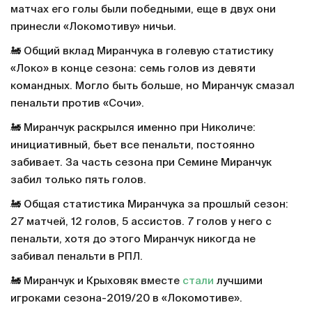
матчах его голы были победными, еще в двух они
принесли «Локомотиву» ничьи.
🚂 Общий вклад Миранчука в голевую статистику
«Локо» в конце сезона: семь голов из девяти
командных. Могло быть больше, но Миранчук смазал
пенальти против «Сочи».
🚂 Миранчук раскрылся именно при Николиче:
инициативный, бьет все пенальти, постоянно
забивает. За часть сезона при Семине Миранчук
забил только пять голов.
🚂 Общая статистика Миранчука за прошлый сезон:
27 матчей, 12 голов, 5 ассистов. 7 голов у него с
пенальти, хотя до этого Миранчук никогда не
забивал пенальти в РПЛ.
🚂 Миранчук и Крыховяк вместе
стали
лучшими
игроками сезона-2019/20 в «Локомотиве».