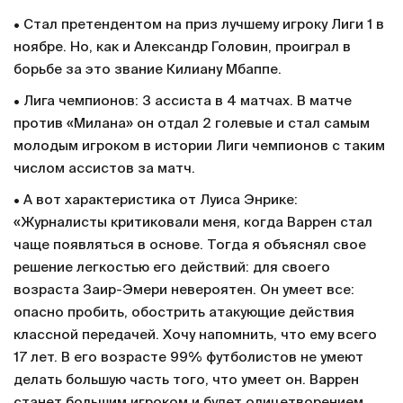
• Стал претендентом на приз лучшему игроку Лиги 1 в
ноябре. Но, как и Александр Головин, проиграл в
борьбе за это звание Килиану Мбаппе.
• Лига чемпионов: 3 ассиста в 4 матчах. В матче
против «Милана» он отдал 2 голевые и стал самым
молодым игроком в истории Лиги чемпионов с таким
числом ассистов за матч.
• А вот характеристика от Луиса Энрике:
«Журналисты критиковали меня, когда Варрен стал
чаще появляться в основе. Тогда я объяснял свое
решение легкостью его действий: для своего
возраста Заир-Эмери невероятен. Он умеет все:
опасно пробить, обострить атакующие действия
классной передачей. Хочу напомнить, что ему всего
17 лет. В его возрасте 99% футболистов не умеют
делать большую часть того, что умеет он. Варрен
станет большим игроком и будет олицетворением