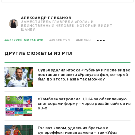
АЛЕКСАНДР ПЛЕХАНОВ
ЗАМЕСТИТЕЛЬ ГЛАВРЕДА «ГОЛА» И
ЕДИНСТВЕННЫЙ ЧЕЛОВЕК, КОТОРЫЙ ВИДИТ
ШАЙБУ.
#АЛЕКСЕЙ МИРАНЧУК
#ЮВЕНТУС
#МИЛАН
ДРУГИЕ СЮЖЕТЫ ИЗ РПЛ
Судья удалил игрока «Рубина» и после видео
поставил пенальти «Уралу» за фол, который
был до этого. Разве так можно?
«Тамбов» затроллил ЦСКА за облепленную
спонсорами форму – через дизайн сайтов из
90-х
Гол затылком, удаления братьев и
суперэффективная замена – так «Уфа»