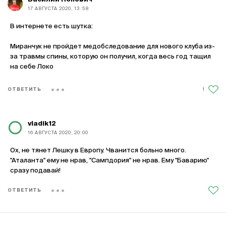
17 АВГУСТА 2020, 13:58
В интернете есть шутка:
Миранчук не пройдет медобследование для нового клуба из-
за травмы спины, которую он получил, когда весь год тащил
на себе Локо
1
ОТВЕТИТЬ
vladik12
16 АВГУСТА 2020, 20:00
Ох, не тянет Лешку в Европу. Чванится больно много.
"Аталанта" ему не нрав, "Сампдория" не нрав. Ему "Баварию"
сразу подавай!
ОТВЕТИТЬ