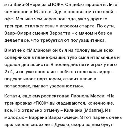
это Заир-Эмери из «ПСЖ». Он дебютировал в Лиге
чемпионов в 16 лет, выйдя в основе в матче плей-
офф. Меньше чем через полгода, уже у другого
тренера, стал железным игроком старта. По сути,
Заир-Эмери сменил Верратти – с мячом и без он
делает все, что требуется от полузащитника.
В матче с «Миланом» он был на голову выше всех
соперников в плане физики, тупо смял итальянцев и
сделал два ассиста. В последних пяти играх у него
2+4, и он уже проявляет себя на поле как лидер –
подсказывает партнерам, ставит плечи в
потасовках, пылает уверенностью».
Кстати, еще ему респектовал Лионель Месси: «На
тренировках «ПСЖ» выкладываются, конечно же,
все. Но отдельно отмечу – Килиана [Мбаппе]. Из
молодых – Варрена Заира-Эмери. Этот парень очень
зрелый для своих лет. Думаю, скоро за ним будут