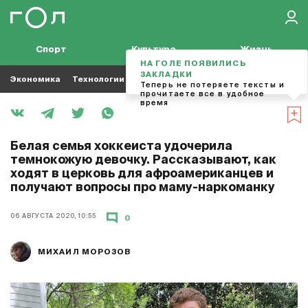
Спорт
Культура
Жизнь
НА ГОЛЕ ПОЯВИЛИСЬ
ЗАКЛАДКИ
Экономика
Технологии
Кино
Футбол
Музыка
Теперь не потеряете тексты и
прочитаете все в удобное
время
Белая семья хоккеиста удочерила
темнокожую девочку. Рассказывают, как
ходят в церковь для афроамериканцев и
получают вопросы про маму-наркоманку
06 АВГУСТА 2020, 10:55
0
МИХАИЛ МОРОЗОВ