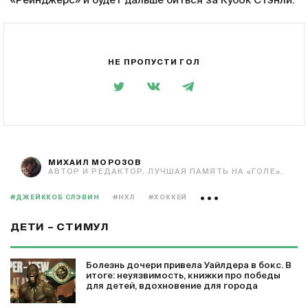
«Рейнджерс» и будет дальше биться за Кубок Стэнли.
НЕ ПРОПУСТИ ГОЛ
МИХАИЛ МОРОЗОВ
АВТОР И РЕДАКТОР. ЛУЧШАЯ ПАМЯТЬ НА «ГОЛЕ».
#ДЖЕЙККОБ СЛЭВИН
#НХЛ
#ХОККЕЙ
ДЕТИ – СТИМУЛ
Болезнь дочери привела Уайлдера в бокс. В
итоге: неуязвимость, книжки про победы
для детей, вдохновение для города