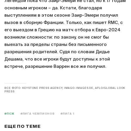
Легендой пока что Заир-Эмери не стал, но к 17 годам
основным игроком – да. Кстати, благодаря
выступлениям в этом сезоне Заир-Эмери получил
вызов в сборную Франции. Только, как пишет RMC, с
его выездом в Грецию на матч отбора к Евро-2024
возникли сложности: по закону, он не смог бы
выехать за пределы страны без письменного
разрешения родителей. Судя по словам Дидье
Дешама, что все игроки будут доступны к этой
встрече, разрешение Варрен все же получил.
ВСЕ ФОТО: KEYSTONE PRESS AGENCY, IMAGO-IMAGES.DE, AFLO/GLOBAL LOOK
PRESS
#ПСЖ
#ЛИГА ЧЕМПИОНОВ
#ЛИГА 1
ЕЩЕ ПО ТЕМЕ