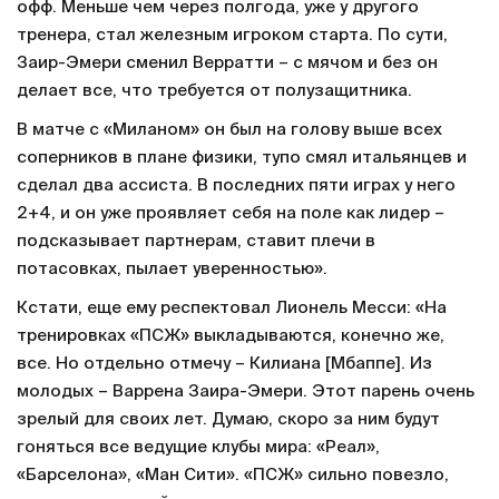
офф. Меньше чем через полгода, уже у другого
тренера, стал железным игроком старта. По сути,
Заир-Эмери сменил Верратти – с мячом и без он
делает все, что требуется от полузащитника.
В матче с «Миланом» он был на голову выше всех
соперников в плане физики, тупо смял итальянцев и
сделал два ассиста. В последних пяти играх у него
2+4, и он уже проявляет себя на поле как лидер –
подсказывает партнерам, ставит плечи в
потасовках, пылает уверенностью».
Кстати, еще ему респектовал Лионель Месси: «На
тренировках «ПСЖ» выкладываются, конечно же,
все. Но отдельно отмечу – Килиана [Мбаппе]. Из
молодых – Варрена Заира-Эмери. Этот парень очень
зрелый для своих лет. Думаю, скоро за ним будут
гоняться все ведущие клубы мира: «Реал»,
«Барселона», «Ман Сити». «ПСЖ» сильно повезло,