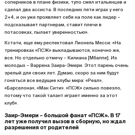
соперников в плане физики, тупо смял итальянцев и
сделал два ассиста. В последних пяти играх у него
2+4, и он уже проявляет себя на поле как лидер –
подсказывает партнерам, ставит плечи в
потасовках, пылает уверенностью».
Кстати, еще ему респектовал Лионель Месси: «На
тренировках «ПСЖ» выкладываются, конечно же,
все. Но отдельно отмечу – Килиана [Мбаппе]. Из
молодых – Варрена Заира-Эмери. Этот парень очень
зрелый для своих лет. Думаю, скоро за ним будут
гоняться все ведущие клубы мира: «Реал»,
«Барселона», «Ман Сити». «ПСЖ» сильно повезло,
потому что такой талант играет именно за этот
клуб».
Заир-Эмери – большой фанат «ПСЖ». В 17
лет уже получил вызов в сборную, но ждал
разрешения от родителей