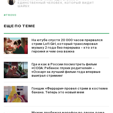
ЕДИНСТВЕННЫЙ ЧЕЛОВЕК, КОТОРЫЙ ВИДИТ
ШАЙБУ.
#TROVO
ЕЩЕ ПО ТЕМЕ
На ютубе спустя 20 000 часов прервался
стрим Lofi Girl, который транслировал
музыку 2 года без перерыва – кто эта
героиня и чем она важна
Где и как в России посмотреть фильм
«CODA: Ребенок глухих родителей» –
«Оскар» за лучший фильм года впервые
выиграл стриминг
Гонщик «Феррари» провел стрим в костюме
банана. Теперь это новый мем
Мужик пробежал марафон во дворе дома.