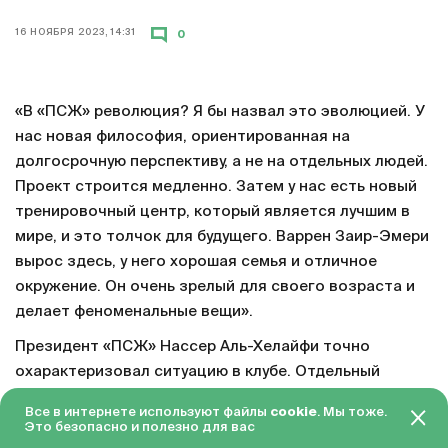
16 НОЯБРЯ 2023, 14:31
0
«В «ПСЖ» революция? Я бы назвал это эволюцией. У
нас новая философия, ориентированная на
долгосрочную перспективу, а не на отдельных людей.
Проект строится медленно. Затем у нас есть новый
тренировочный центр, который является лучшим в
мире, и это толчок для будущего. Варрен Заир-Эмери
вырос здесь, у него хорошая семья и отличное
окружение. Он очень зрелый для своего возраста и
делает феноменальные вещи».
Президент «ПСЖ» Нассер Аль-Хелайфи точно
охарактеризовал ситуацию в клубе. Отдельный
важный факт – что Аль-Хелайфи отметил заслуги
Все в интернете используют файлы
cookie
. Мы тоже.
Заира-Эмери. 17-летний парень стал основным
Это безопасно и полезно для вас
игроком при Луисе Энрике и теперь поражает