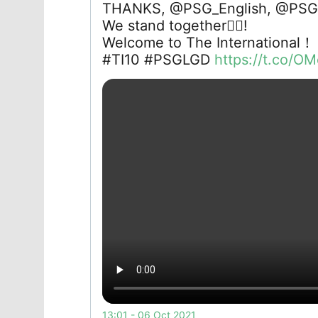
THANKS, @PSG_English, @PSGbr
We stand together
✊🏻
!
Welcome to The International！
#TI10 #PSGLGD
https://t.co/O
13:01 - 06 Oct 2021