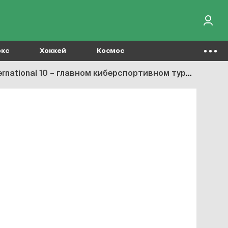
окс
Хоккей
Космос
портивном турнире мира. Это сенсация: даже они сами хотели 7-8 место