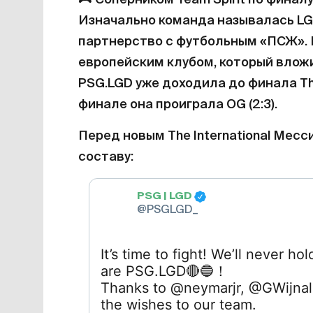
Изначально команда называлась LGD
партнерство с футбольным «ПСЖ»
европейским клубом, который вложи
PSG.LGD уже доходила до финала The 
финале она проиграла OG (2:3).
Перед новым The International Мес
составу:
PSG | LGD
@PSGLGD_
It’s time to fight! We’ll never 
are PSG.LGD
🔴
🔵
！
Thanks to @neymarjr, @GWijnal
the wishes to our team.