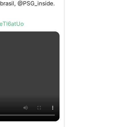
asil, @PSG_inside.
MeTl6atUo