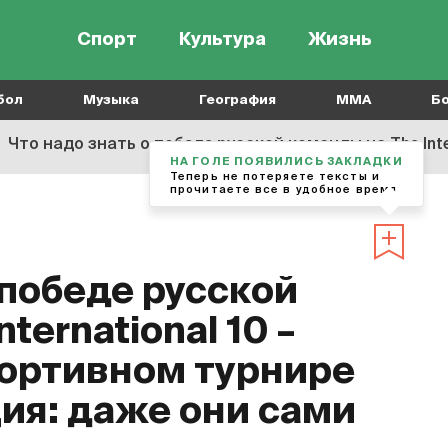
Спорт
Культура
Жизнь
бол
Музыка
География
MMA
Б
Что надо знать о победе русской команды на The International 10 – главном киберс
НА ГОЛЕ ПОЯВИЛИСЬ ЗАКЛАДКИ
Теперь не потеряете тексты и
прочитаете все в удобное время
 победе русской
ternational 10 –
ортивном турнире
ия: даже они сами