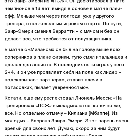
это Заир-Эмери из «ПСЖ». Он дебютировал в Лиге
чемпионов в 16 лет, выйдя в основе в матче плей-
офф. Меньше чем через полгода, уже у другого
тренера, стал железным игроком старта. По сути,
Заир-Эмери сменил Верратти – с мячом и без он
делает все, что требуется от полузащитника.
В матче с «Миланом» он был на голову выше всех
соперников в плане физики, тупо смял итальянцев и
сделал два ассиста. В последних пяти играх у него
2+4, и он уже проявляет себя на поле как лидер –
подсказывает партнерам, ставит плечи в
потасовках, пылает уверенностью».
Кстати, еще ему респектовал Лионель Месси: «На
тренировках «ПСЖ» выкладываются, конечно же,
все. Но отдельно отмечу – Килиана [Мбаппе]. Из
молодых – Варрена Заира-Эмери. Этот парень очень
зрелый для своих лет. Думаю, скоро за ним будут