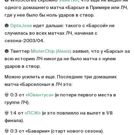
🎃 WhoScored скромно
заметил
, что еще не видел ни
одного домашнего матча «Барсы» в Примере или ЛЧ,
где у нее было бы ноль ударов в створ.
🎃
OptaJose
идет дальше: такого с «Барсой» не
случилась во всех матчах ЛЧ, начиная с
сезона-2003/04.
🎃 Твиттер
MisterChip (Alexis)
заявил, что у «Барсы» за
всю историю ЛЧ никогда не было матча с нулем
ударов в створ.
Можно усилить и еще. Последние три домашних
матча «Барселоны» в ЛЧ это:
💀 0:3 от
«Ювентуса»
(и потеря первого места в
группе ЛЧ).
💀 1:4 от
«ПСЖ»
(и это повлияло на вылет в 1/8
финала).
💀 0:3 от «Баварии» (старт нового сезона).