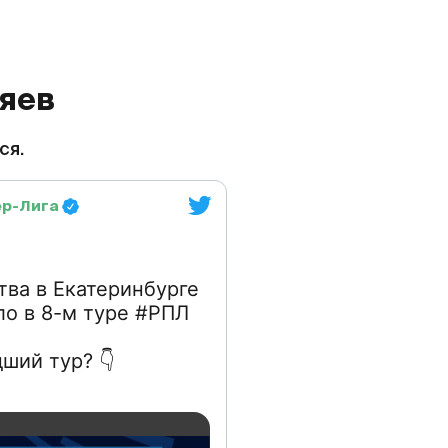
зяев
ся.
ер-Лига
тва в Екатеринбурге
ло в 8-м туре #РПЛ
дший тур?
👇