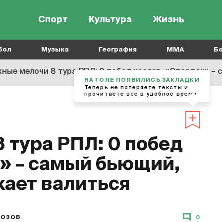
Спорт
Культура
Жизнь
бол
Музыка
География
MMA
Б
ные мелочи 8 тура РПЛ: 0 побед хозяев, «Спартак» –
НА ГОЛЕ ПОЯВИЛИСЬ ЗАКЛАДКИ
Теперь не потеряете тексты и
прочитаете все в удобное время
 тура РПЛ: 0 побед
к» – самый бьющий,
ает валиться
РОЗОВ
0