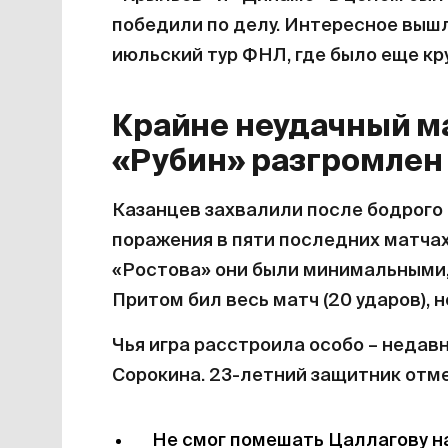
победили по делу. Интересное выш
июльский тур ФНЛ, где было еще кр
Крайне неудачный ма
«Рубин» разгромлен
Казанцев захвалили после бодрого 
поражения в пяти последних матчах
«Ростова» они были минимальными, 
Притом бил весь матч (20 ударов), но
Чья игра расстроила особо – недав
Сорокина. 23-летний защитник отме
Не смог помешать Цаллагову на