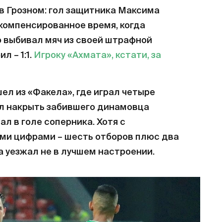
едительно: всего один проигрыш в 39
ражений случились в последних 14
 отрезке «Локо» выигрывал чаще – семь
чью.
чно, знаете.
Осипенко – забил в
 свои. Итог – 1:1
 так пока и остается единственной
 в Грозном: гол защитника Максима
 компенсированное время, когда