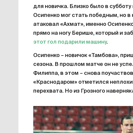
статистика выглядела еще более уб
матчах.
Получается, что остальные пять по
матчах. Но все равно даже на этом
раз. Еще две игры завершились вни
Ну, а про
геройство Чернова
вы, коне
Защитник «Тамбова» 
чужие, ассистировал в
Победа «Тамбова» над «Спартаком»
для новичка. Близко было в субботу
Осипенко мог стать победным, но в