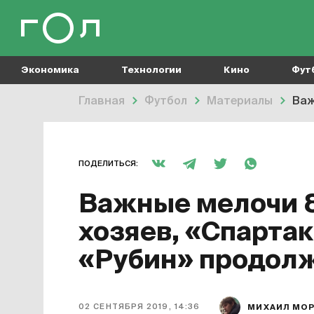
Экономика
Технологии
Кино
Фут
Главная
Футбол
Материалы
Важ
ПОДЕЛИТЬСЯ:
Важные мелочи 8
хозяев, «Спарта
«Рубин» продолж
02 СЕНТЯБРЯ 2019, 14:36
МИХАИЛ МО