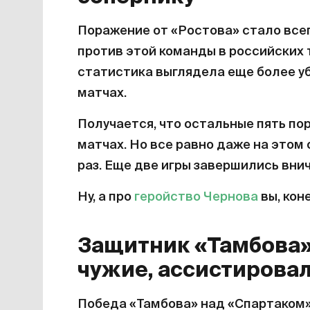
РПЛ
«Локомотив» проигр
сопернику
Поражение от «Ростова» стало всег
против этой команды в российских т