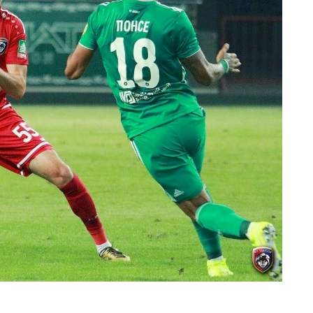
о выбивал мяч из своей штрафной
л – 1:1.
Игроку «Ахмата», кстати, за
ел из «Факела», где играл четыре
ел накрыть забившего динамовца
ал в голе соперника. Хотя с
ми цифрами – шесть отборов плюс два
а уезжал не в лучшем настроении.