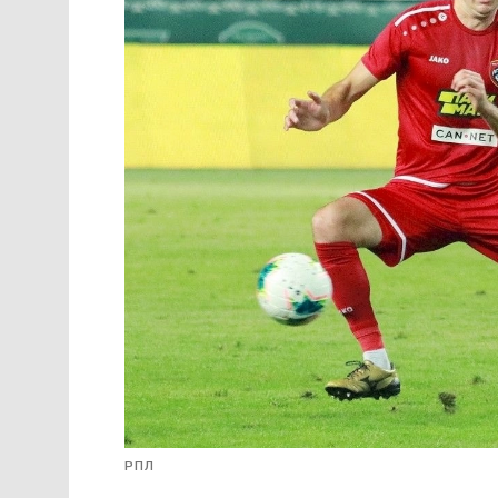
атаковал «Ахмат», именно Осипенк
прямо на ногу Берише, который и заби
этот гол подарили машину
.
Осипенко – новичок «Тамбова», приш
сезона. В прошлом матче он не усп
Филиппа, в этом – снова поучаствов
«Краснодаром» отметился неплохи
перехвата. Но из Грозного наверняк