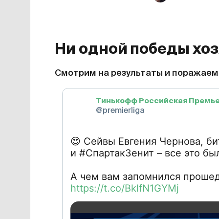
Ни одной победы хо
Смотрим на результаты и поражаем
Тинькофф Российская Премь
@premierliga
😍
Сейвы Евгения Чернова, би
и #СпартакЗенит – все это бы
А чем вам запомнился проше
https://t.co/BklfN1GYMj