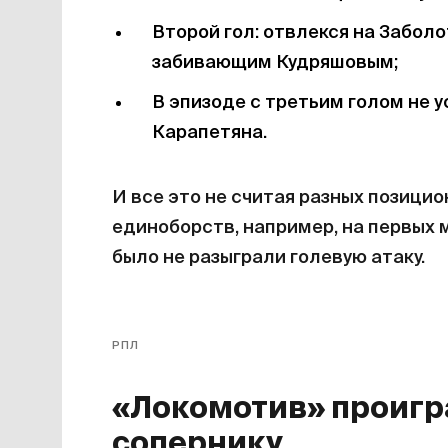
Второй гол: отвлекся на Заболо
забивающим Кудряшовым;
В эпизоде с третьим голом не 
Карапетяна.
И все это не считая разных позици
единоборств, например, на первых м
было не разыграли голевую атаку.