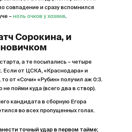
ло совпадение и сразу вспомнился
уче –
ноль очков у хозяев
.
тч Сорокина, и
 новичком
старта, а те посыпались – четыре
. Если от ЦСКА, «Краснодара» и
то от «Сочи» «Рубин» получил аж 0:3.
 не пойми куда (всего два в створ).
него кандидата в сборную Егора
тился во всех пропущенных голах.
нести точный удар в первом тайме;