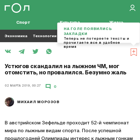
Спорт
Культура
Жизнь
НА ГОЛЕ ПОЯВИЛИСЬ
ЗАКЛАДКИ
Экономика
Технологии
Кино
Футбол
Музыка
Теперь не потеряете тексты и
прочитаете все в удобное
время
Устюгов скандалил на лыжном ЧМ, мог
отомстить, но провалился. Безумно жаль
02 МАРТА 2019, 00:27
0
МИХАИЛ МОРОЗОВ
В австрийском Зефельде проходит 52-й чемпионат
мира по лыжным видам спорта. После успешной
прошлогодней Олимпиады интерес к лыжным гонкам