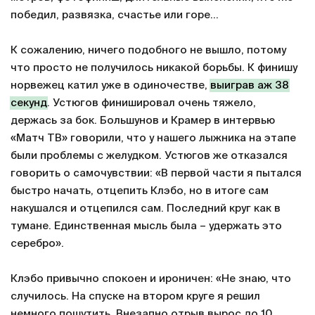
победил, развязка, счастье или горе…
К сожалению, ничего подобного не вышло, потому
что просто не получилось никакой борьбы. К финишу
норвежец катил уже в одиночестве,
выиграв аж 38
секунд
. Устюгов финишировал очень тяжело,
держась за бок. Большунов и Крамер в интервью
«Матч ТВ» говорили, что у нашего лыжника на этапе
были проблемы с желудком. Устюгов же отказался
говорить о самочувствии: «В первой части я пытался
быстро начать, отцепить Клэбо, но в итоге сам
накушался и отцепился сам. Последний круг как в
тумане. Единственная мысль была – удержать это
серебро».
Клэбо привычно спокоен и ироничен: «Не знаю, что
случилось. На спуске на втором круге я решил
немного пошутить. Внезапно отрыв вырос до 10