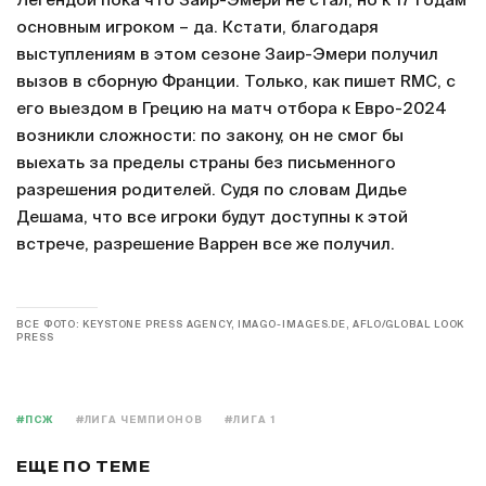
Легендой пока что Заир-Эмери не стал, но к 17 годам
основным игроком – да. Кстати, благодаря
выступлениям в этом сезоне Заир-Эмери получил
вызов в сборную Франции. Только, как пишет RMC, с
его выездом в Грецию на матч отбора к Евро-2024
возникли сложности: по закону, он не смог бы
выехать за пределы страны без письменного
разрешения родителей. Судя по словам Дидье
Дешама, что все игроки будут доступны к этой
встрече, разрешение Варрен все же получил.
ВСЕ ФОТО: KEYSTONE PRESS AGENCY, IMAGO-IMAGES.DE, AFLO/GLOBAL LOOK
PRESS
#ПСЖ
#ЛИГА ЧЕМПИОНОВ
#ЛИГА 1
ЕЩЕ ПО ТЕМЕ