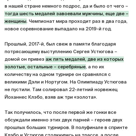
в нашей стране немного подрос, да и было от чего –
тогда шесть медалей завоевали мужчины, еще две –
женщины
. Чемпионат мира проходит раз в два года,
новое соревнование выпадало на 2019-й год.
Прошлый, 2017-й, был свеж в памяти благодаря
потрясающему выступлению Сергея Устюгова –
домой он привез
аж пять медалей, две из которых
золотые, остальные – серебряные
, а по их
количеству на одном турнире он сравнялся с
великими Дэли и Нортугом. На Олимпиаду Устюгова
не пустили. Там солировал 22-летний норвежец
Йоханнес Клэбо, взяв аж три «золота».
Так получилось, что после первой же гонки все
обсуждали именно этих двух парней – героев двух
прошлых больших турниров. В полуфинале в спринте
Клэбо и Устюгов столкнулись на трассе, а после