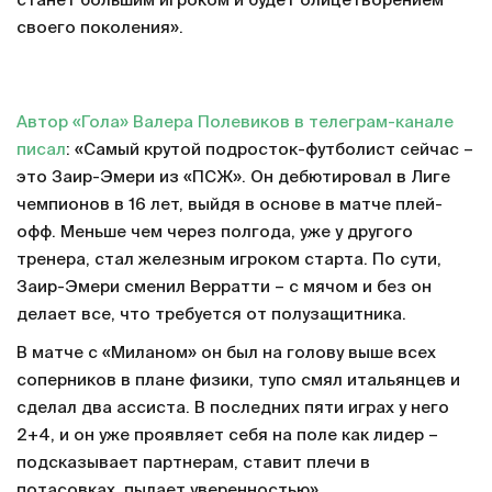
станет большим игроком и будет олицетворением
своего поколения».
Автор «Гола» Валера Полевиков в телеграм-канале
писал
: «Самый крутой подросток-футболист сейчас –
это Заир-Эмери из «ПСЖ». Он дебютировал в Лиге
чемпионов в 16 лет, выйдя в основе в матче плей-
офф. Меньше чем через полгода, уже у другого
тренера, стал железным игроком старта. По сути,
Заир-Эмери сменил Верратти – с мячом и без он
делает все, что требуется от полузащитника.
В матче с «Миланом» он был на голову выше всех
соперников в плане физики, тупо смял итальянцев и
сделал два ассиста. В последних пяти играх у него
2+4, и он уже проявляет себя на поле как лидер –
подсказывает партнерам, ставит плечи в
потасовках, пылает уверенностью».