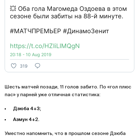
💥 Оба гола Магомеда Оздоева в этом
сезоне были забиты на 88-й минуте.
#МАТЧПРЕМЬЕР #ДинамоЗенит
https://t.co/HZIiLIMQgN
20:18 - 10 Aug 2019
319
Шесть матчей позади, 11 голов забито. По «гол плюс
пас» у парней уже отличная статистика:
Дзюба 4+3;
Азмун 4+2.
Уместно напомнить, что в прошлом сезоне Дзюба