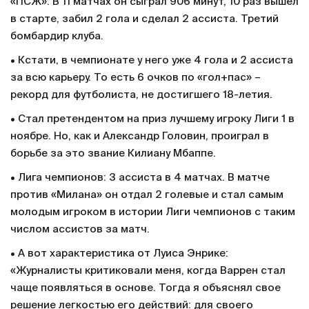
«ПСЖ». В 11 матчах он сыграл 906 минут, 10 раз вышел
в старте, забил 2 гола и сделал 2 ассиста. Третий
бомбардир клуба.
• Кстати, в чемпионате у него уже 4 гола и 2 ассиста
за всю карьеру. То есть 6 очков по «гол+пас» –
рекорд для футболиста, не достигшего 18-летия.
• Стал претендентом на приз лучшему игроку Лиги 1 в
ноябре. Но, как и Александр Головин, проиграл в
борьбе за это звание Килиану Мбаппе.
• Лига чемпионов: 3 ассиста в 4 матчах. В матче
против «Милана» он отдал 2 голевые и стал самым
молодым игроком в истории Лиги чемпионов с таким
числом ассистов за матч.
• А вот характеристика от Луиса Энрике:
«Журналисты критиковали меня, когда Варрен стал
чаще появляться в основе. Тогда я объяснял свое
решение легкостью его действий: для своего