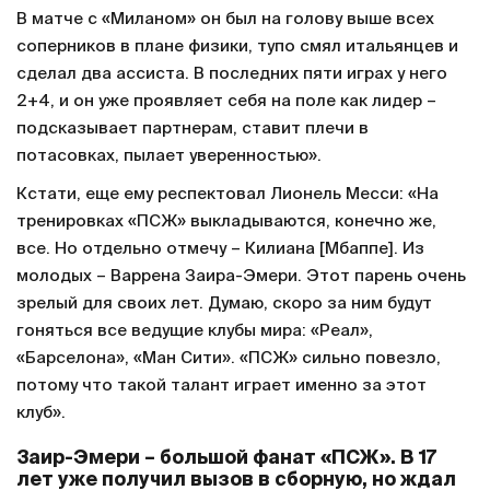
В матче с «Миланом» он был на голову выше всех
соперников в плане физики, тупо смял итальянцев и
сделал два ассиста. В последних пяти играх у него
2+4, и он уже проявляет себя на поле как лидер –
подсказывает партнерам, ставит плечи в
потасовках, пылает уверенностью».
Кстати, еще ему респектовал Лионель Месси: «На
тренировках «ПСЖ» выкладываются, конечно же,
все. Но отдельно отмечу – Килиана [Мбаппе]. Из
молодых – Варрена Заира-Эмери. Этот парень очень
зрелый для своих лет. Думаю, скоро за ним будут
гоняться все ведущие клубы мира: «Реал»,
«Барселона», «Ман Сити». «ПСЖ» сильно повезло,
потому что такой талант играет именно за этот
клуб».
Заир-Эмери – большой фанат «ПСЖ». В 17
лет уже получил вызов в сборную, но ждал