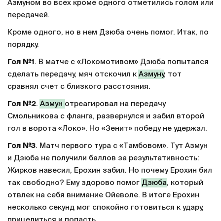
Азмуном во всех кроме одного отметились голом или
передачей.
Кроме одного, но в нем Дзюба очень помог. Итак, по
порядку.
Гол №1
. В матче с «Локомотивом» Дзюба попытался
сделать передачу, мяч отскочил к
Азмуну
, тот
сравнял счет с близкого расстояния.
Гол №2
.
Азмун
отреагировал на передачу
Смольникова с фланга, развернулся и забил второй
гол в ворота «Локо». Но «Зенит» победу не удержал.
Гол №3
. Матч первого тура с «Тамбовом». Тут Азмун
и Дзюба не получили баллов за результативность:
Жирков навесил, Ерохин забил. Но почему Ерохин бил
так свободно? Ему здорово помог
Дзюба
, который
отвлек на себя внимание Ойеволе. В итоге Ерохин
несколько секунд мог спокойно готовиться к удару,
прицелиться и попасть.