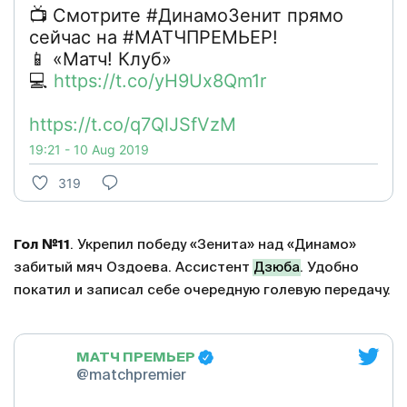
📺 Смотрите #ДинамоЗенит прямо
сейчас на #МАТЧПРЕМЬЕР!
📱 «Матч! Клуб»
💻
https://t.co/yH9Ux8Qm1r
https://t.co/q7QlJSfVzM
19:21 - 10 Aug 2019
319
Гол №11
. Укрепил победу «Зенита» над «Динамо»
забитый мяч Оздоева. Ассистент
Дзюба
. Удобно
покатил и записал себе очередную голевую передачу.
МАТЧ ПРЕМЬЕР
@matchpremier