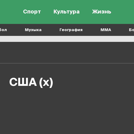
Спорт
Культура
Жизнь
бол
Музыка
География
MMA
Б
США (х)