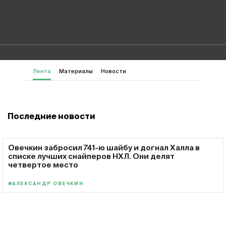
Лента
Материалы
Новости
Последние новости
Овечкин забросил 741-ю шайбу и догнал Халла в
списке лучших снайперов НХЛ. Они делят
четвертое место
#АЛЕКСАНДР ОВЕЧКИН