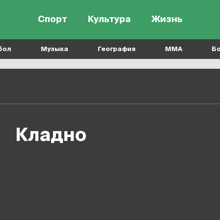
Спорт
Культура
Жизнь
бол
Музыка
География
MMA
Б
Кладно