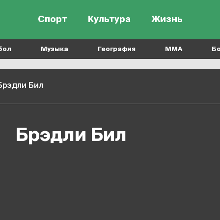
Спорт
Культура
Жизнь
бол
Музыка
География
MMA
Б
Брэдли Бил
Брэдли Бил