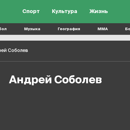
Спорт
Культура
Жизнь
бол
Музыка
География
MMA
Б
рей Соболев
Андрей Соболев