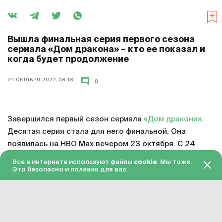
Вышла финальная серия первого сезона
сериала «Дом дракона» – кто ее показал и
когда будет продолжение
24 ОКТЯБРЯ 2022, 08:18
0
Завершился первый сезон сериала
«Дом дракона»
.
Десятая серия стала для него финальной. Она
появилась на HBO Max вечером 23 октября. С 24
октября серия доступна в «Амедиатеке» с переводом
Все в интернете используют файлы
cookie
. Мы тоже.
на русский язык.
Это безопасно и полезно для вас
Смотреть онлайн в хорошем качестве финальную
серию первого сезона «Дома дракона»
можно по
этой ссылке
. Подписка на «Амедиатеку» стоит 599