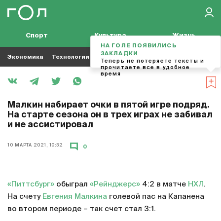
Спорт
Культура
Жизнь
НА ГОЛЕ ПОЯВИЛИСЬ
ЗАКЛАДКИ
Экономика
Технологии
Кино
Футбол
Музыка
Теперь не потеряете тексты и
прочитаете все в удобное
время
Малкин набирает очки в пятой игре подряд.
На старте сезона он в трех играх не забивал
и не ассистировал
10 МАРТА 2021, 10:32
0
«Питтсбург»
обыграл
«Рейнджерс»
4:2 в матче
НХЛ
.
На счету
Евгения Малкина
голевой пас на Капанена
во втором периоде – так счет стал 3:1.