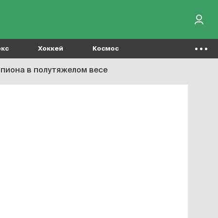
окс
Хоккей
Космос
мпиона в полутяжелом весе