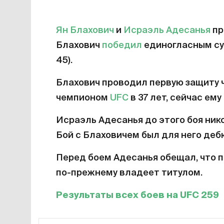
Ян Блахович
и
Исраэль Адесанья
пр
Блахович
победил
единогласным су
45).
Блахович проводил первую защиту ч
чемпионом
UFC
в 37 лет, сейчас ему 
Исраэль Адесанья до этого боя нико
Бой с Блаховичем был для него де
Перед боем Адесанья обещал, что п
по-прежнему владеет титулом.
Результаты всех боев на UFC 259