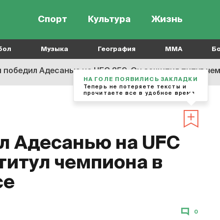
Спорт
Культура
Жизнь
бол
Музыка
География
MMA
Б
 победил Адесанью на UFC 259. Он защитил титул че
НА ГОЛЕ ПОЯВИЛИСЬ ЗАКЛАДКИ
Теперь не потеряете тексты и
прочитаете все в удобное время
л Адесанью на UFC
титул чемпиона в
се
0