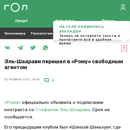
Спорт
Культура
Жизнь
НА ГОЛЕ ПОЯВИЛИСЬ
ЗАКЛАДКИ
Экономика
Технологии
Кино
Футбол
Музыка
Теперь не потеряете тексты и
прочитаете все в удобное
время
Эль-Шаарави перешел в «Рому» свободным
агентом
30 ЯНВАРЯ 2021, 19:30
0
«Рома»
официально объявила о подписании
контракта со
Стефаном Эль-Шаарави
. Срок не
сообщается.
Его предыдущим клубом был «Шанхай Шеньхуа», где