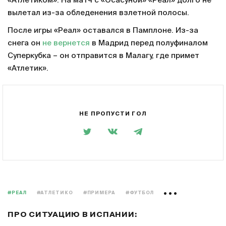
«Атлетиком». На матч с «Осасуной» «Реал» долго не
вылетал из-за обледенения взлетной полосы.
После игры «Реал» оставался в Памплоне. Из-за
снега он
не вернется
в Мадрид перед полуфиналом
Суперкубка – он отправится в Малагу, где примет
«Атлетик».
НЕ ПРОПУСТИ ГОЛ
#РЕАЛ
#АТЛЕТИКО
#ПРИМЕРА
#ФУТБОЛ
ПРО СИТУАЦИЮ В ИСПАНИИ: