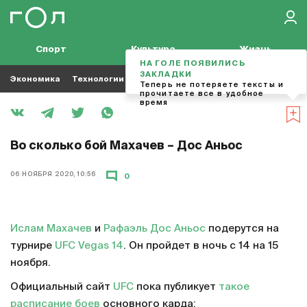
Спорт
Культура
Жизнь
НА ГОЛЕ ПОЯВИЛИСЬ
ЗАКЛАДКИ
Экономика
Технологии
Кино
Футбол
Музыка
Теперь не потеряете тексты и
прочитаете все в удобное
время
Во сколько бой Махачев – Дос Аньос
06 НОЯБРЯ 2020, 10:56
0
Ислам Махачев
и
Рафаэль Дос Аньос
подерутся на
турнире
UFC Vegas 14
. Он пройдет в ночь с 14 на 15
ноября.
Официальный сайт
UFC
пока публикует
такое
расписание боев
основного карда: