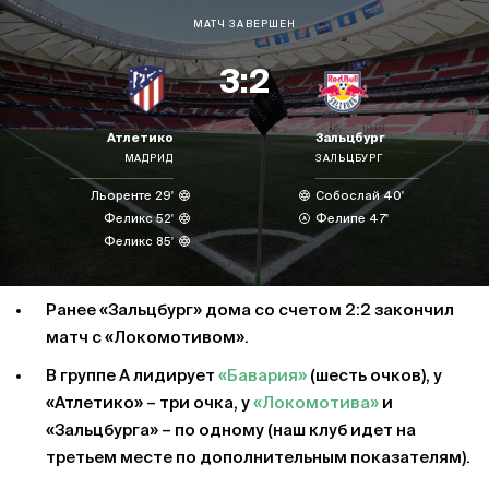
МАТЧ ЗАВЕРШЕН
3:2
Атлетико
Зальцбург
МАДРИД
ЗАЛЬЦБУРГ
Льоренте 29'
Собослай 40'
Феликс 52'
Фелипе 47'
Феликс 85'
Ранее «Зальцбург» дома со счетом 2:2 закончил
матч с «Локомотивом».
В группе А лидирует
«Бавария»
(шесть очков), у
«Атлетико» – три очка, у
«Локомотива»
и
«Зальцбурга» – по одному (наш клуб идет на
третьем месте по дополнительным показателям).