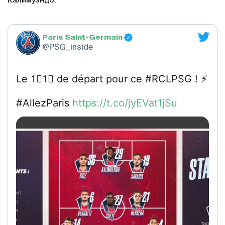
Калимуэндо.
Paris Saint-Germain
@PSG_inside
Le 1⃣1⃣ de départ pour ce #RCLPSG ! ⚡️
#AllezParis
https://t.co/jyEVat1jSu