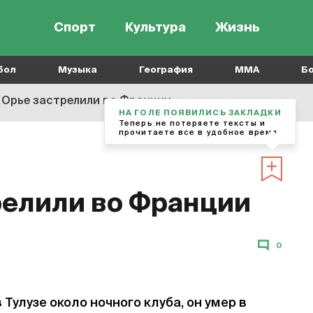
Спорт
Культура
Жизнь
бол
Музыка
География
MMA
Б
 Орье застрелили во Франции
НА ГОЛЕ ПОЯВИЛИСЬ ЗАКЛАДКИ
Теперь не потеряете тексты и
прочитаете все в удобное время
релили во Франции
0
 Тулузе около ночного клуба, он умер в