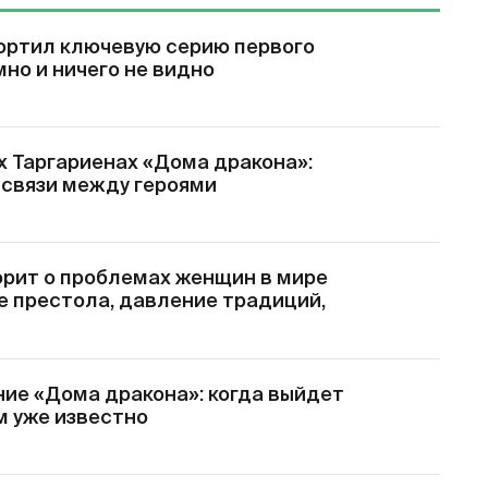
ортил ключевую серию первого
мно и ничего не видно
х Таргариенах «Дома дракона»:
 связи между героями
орит о проблемах женщин в мире
е престола, давление традиций,
ие «Дома дракона»: когда выйдет
ем уже известно