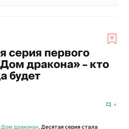
 серия первого
«Дом дракона» – кто
да будет
0
«Дом дракона»
. Десятая серия стала