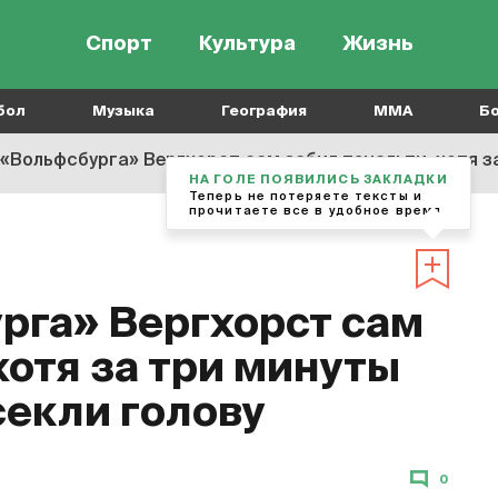
Спорт
Культура
Жизнь
бол
Музыка
География
MMA
Б
«Вольфсбурга» Вергхорст сам забил пенальти, хотя з
НА ГОЛЕ ПОЯВИЛИСЬ ЗАКЛАДКИ
Теперь не потеряете тексты и
прочитаете все в удобное время
рга» Вергхорст сам
хотя за три минуты
секли голову
0