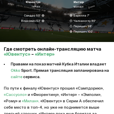
Ювентус
Интер
ТУРИН
МИЛАН
Сандро 50'
Барелла 7'
Влахович 52'
Чалханоглу 80'
Перишич 98'
Перишич 102'
Где смотреть онлайн-трансляцию матча
«Ювентус»
–
«Интер»
Правами на показ матчей Кубка Италии владеет
Okko
Sport. Прямая трансляция запланирована на
сайте
сервиса.
По пути к финалу «Ювентус» прошел «Сампдорию»,
«Сассуоло»
и «Фиорентину», «Интер» – «Эмполи»,
«Рому» и
«Милан»
. «Ювентус» в Серии А обеспечил
себе место в топ-4, но уже не поднимется выше
третьей строчки. «Интер» пока еще борется за