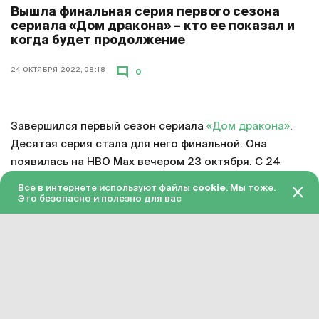
Вышла финальная серия первого сезона
сериала «Дом дракона» – кто ее показал и
когда будет продолжение
24 ОКТЯБРЯ 2022, 08:18
0
Завершился первый сезон сериала
«Дом дракона»
.
Десятая серия стала для него финальной. Она
появилась на HBO Max вечером 23 октября. С 24
октября серия доступна в «Амедиатеке» с переводом
Все в интернете используют файлы
cookie
. Мы тоже.
на русский язык.
Это безопасно и полезно для вас
Смотреть онлайн в хорошем качестве финальную
серию первого сезона «Дома дракона»
можно по
этой ссылке
. Подписка на «Амедиатеку» стоит 599
рублей в месяц.
Сериал «Дом дракона» официально продлен на
второй сезон. Примерное время завершения его