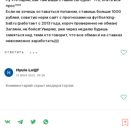
Ну что парни, как там ваши ставки сегодня? Что, опять все
прос****
Если не хочешь оставаться попаном, ставишь больше 1000
рублей, советую норм сайт с прогнозами на футбол king-
ball.ru (работает с 2013 года, короч проверенно не обман)
Загляни, не бойся! Уверяю, уже через неделю будешь
смеяться над теми кто говорит, что все обман и на ставках
невозможно заработать))))
ОТВЕТИТЬ
Hyuio Loijjf
10 МАЯ 2022, 09:28
Комментарий скрыт модератором