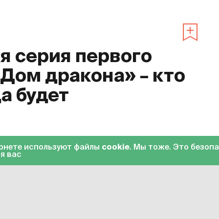
 серия первого
«Дом дракона» – кто
да будет
0
ернете используют файлы
cookie
. Мы тоже. Это безоп
я вас
«Дом дракона»
. Десятая серия стала
на HBO Max вечером 23 октября. С 24
еке» с переводом на русский язык.