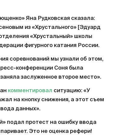
щенко» Яна Рудковская сказала:
сеновым из «Хрустального» [Эдуард
 отделения «Хрустальный» школы
дерации фигурного катания России.
ния соревнований мы узнали об этом,
 пресс-конференции Соня была
 заняла заслуженное второе место».
ган
комментировал
ситуацию: «У
ал на кнопку снижения, а этот съем
ввода данных».
ый» подал протест на ошибку ввода
паривает. Это не оценка рефери!