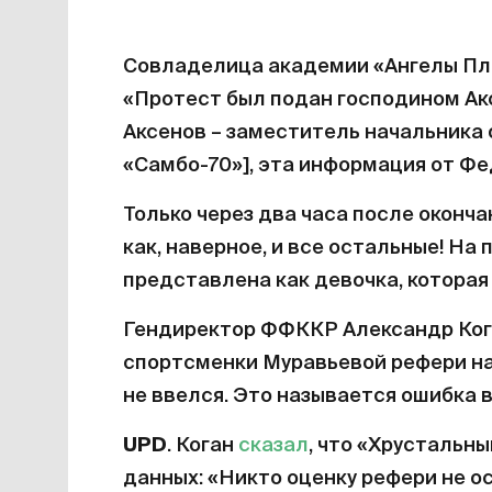
Совладелица академии «Ангелы Плю
«Протест был подан господином Ак
Аксенов – заместитель начальника
«Самбо-70»], эта информация от Фе
Только через два часа после оконча
как, наверное, и все остальные! На
представлена как девочка, которая
Гендиректор ФФККР Александр Ко
спортсменки Муравьевой рефери наж
не ввелся. Это называется ошибка 
UPD
. Коган
сказал
, что «Хрустальн
данных: «Никто оценку рефери не ос