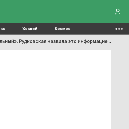
окс
Хоккей
Космос
». Рудковская назвала это информацией из ФФККР