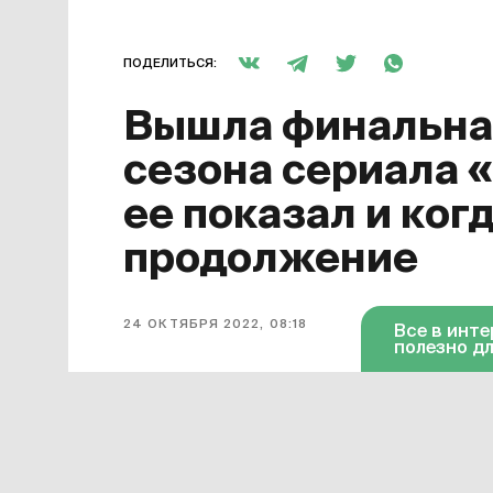
ПОДЕЛИТЬСЯ:
Вышла финальная
сезона сериала 
ее показал и ког
продолжение
24 ОКТЯБРЯ 2022, 08:18
Все в инт
полезно дл
Завершился первый сезон сериала
для него финальной. Она появилась 
октября серия доступна в «Амедиат