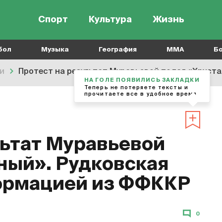
Спорт
Культура
Жизнь
бол
Музыка
География
MMA
Б
и
Протест на результат Муравьевой подал «Хрустальный
НА ГОЛЕ ПОЯВИЛИСЬ ЗАКЛАДКИ
Теперь не потеряете тексты и
прочитаете все в удобное время
льтат Муравьевой
ный». Рудковская
формацией из ФФККР
0