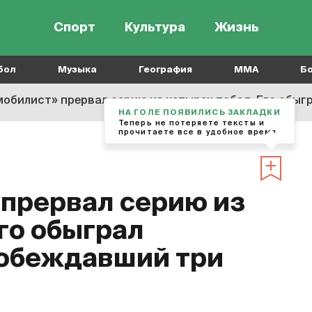
Спорт
Культура
Жизнь
бол
Музыка
География
MMA
Б
обилист» прервал серию из четырех побед. Его обыграл 
НА ГОЛЕ ПОЯВИЛИСЬ ЗАКЛАДКИ
Теперь не потеряете тексты и
прочитаете все в удобное время
прервал серию из
го обыграл
побеждавший три