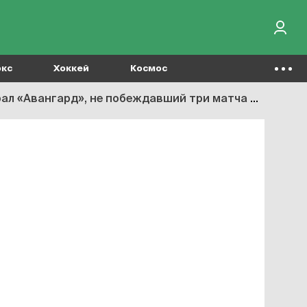
окс
Хоккей
Космос
«Авангард», не побеждавший три матча подряд