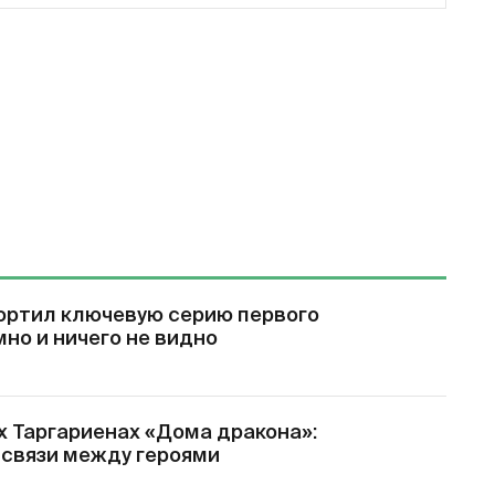
ортил ключевую серию первого
мно и ничего не видно
х Таргариенах «Дома дракона»:
 связи между героями