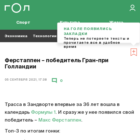
Спорт
Культура
Жизнь
НА ГОЛЕ ПОЯВИЛИСЬ
ЗАКЛАДКИ
Экономика
Технологии
Кино
Футбол
Музыка
Теперь не потеряете тексты и
прочитаете все в удобное
время
Ферстаппен – победитель Гран-при
Голландии
05 СЕНТЯБРЯ 2021, 17:38
0
Трасса в Зандворте впервые за 36 лет вошла в
календарь
Формулы 1
. И сразу же у нее появился свой
победитель –
Макс Ферстаппен
.
Топ-3 по итогам гонки: