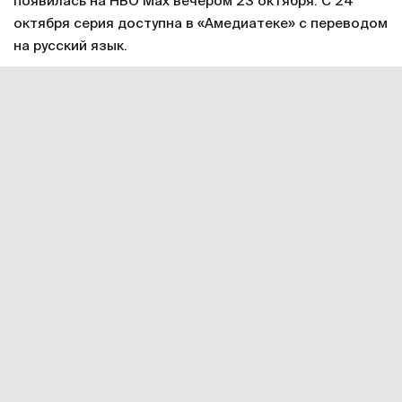
появилась на HBO Max вечером 23 октября. С 24
октября серия доступна в «Амедиатеке» с переводом
на русский язык.
Смотреть онлайн в хорошем качестве финальную
серию первого сезона «Дома дракона»
можно по
этой ссылке
. Подписка на «Амедиатеку» стоит 599
рублей в месяц.
Сериал «Дом дракона» официально продлен на
второй сезон. Примерное время завершения его
подготовки – 2023 год. Точная дата релиза пока не
объявлена, но разработка уже идет.
«Дом дракона» – приквел
«Игры престолов»
. Этот
сериал включал в себя восемь сезонов и завершился
в 2019 году. Все серии по-прежнему
есть
на
«Амедиатеке» и других ресурсах.