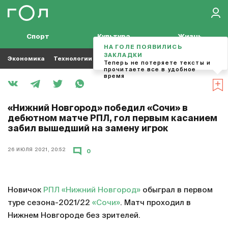
Спорт
Культура
Жизнь
НА ГОЛЕ ПОЯВИЛИСЬ
ЗАКЛАДКИ
Экономика
Технологии
Кино
Футбол
Музыка
Теперь не потеряете тексты и
прочитаете все в удобное
время
«Нижний Новгород» победил «Сочи» в
дебютном матче РПЛ, гол первым касанием
забил вышедший на замену игрок
26 ИЮЛЯ 2021, 20:52
0
Новичок
РПЛ
«Нижний Новгород»
обыграл в первом
туре сезона-2021/22
«Сочи»
. Матч проходил в
Нижнем Новгороде без зрителей.