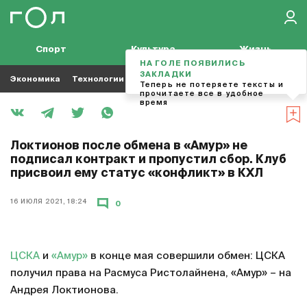
Спорт
Культура
Жизнь
НА ГОЛЕ ПОЯВИЛИСЬ
ЗАКЛАДКИ
Экономика
Технологии
Кино
Футбол
Музыка
Теперь не потеряете тексты и
прочитаете все в удобное
время
Локтионов после обмена в «Амур» не
подписал контракт и пропустил сбор. Клуб
присвоил ему статус «конфликт» в КХЛ
16 ИЮЛЯ 2021, 18:24
0
ЦСКА
и
«Амур»
в конце мая совершили обмен: ЦСКА
получил права на Расмуса Ристолайнена, «Амур» – на
Андрея Локтионова.