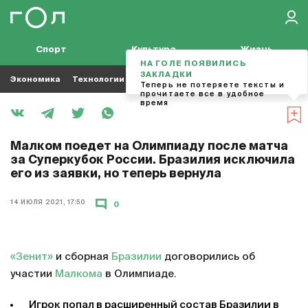
Спорт
Культура
Жизнь
НА ГОЛЕ ПОЯВИЛИСЬ
ЗАКЛАДКИ
Экономика
Технологии
Кино
Футбол
Музыка
Теперь не потеряете тексты и
прочитаете все в удобное
время
Малком поедет на Олимпиаду после матча
за Суперкубок России. Бразилия исключила
его из заявки, но теперь вернула
14 ИЮЛЯ 2021, 17:50
0
«Зенит»
и сборная
Бразилии
договорились об
участии
Малкома
в Олимпиаде.
Игрок попал в расширенный состав Бразилии в