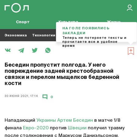
Спорт
Культура
Жизнь
НА ГОЛЕ ПОЯВИЛИСЬ
ЗАКЛАДКИ
Экономика
Технологии
Кино
Футбол
Музыка
Теперь не потеряете тексты и
прочитаете все в удобное
время
Беседин пропустит полгода. У него
повреждение задней крестообразной
связки и перелом мыщелков бедренной
кости
30 ИЮНЯ 2021, 17:14
0
Нападающий
Украины
Артем Беседин
в матче 1/8
финала
Евро-2020
против
Швеции
получил травму
после столкновения с Маркусом Даниэльсоном.