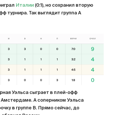
оиграл
Италии
(0:1), но сохранил вторую
фф турнира. Так выглядит группа А
орная Уэльса сыграет в плей-офф
в Амстердаме. А соперником Уэльса
очку в группе В. Прямо сейчас, до