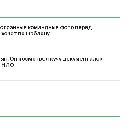
 странные командные фото перед
 хочет по шаблону
тян. Он посмотрел кучу документалок
л НЛО