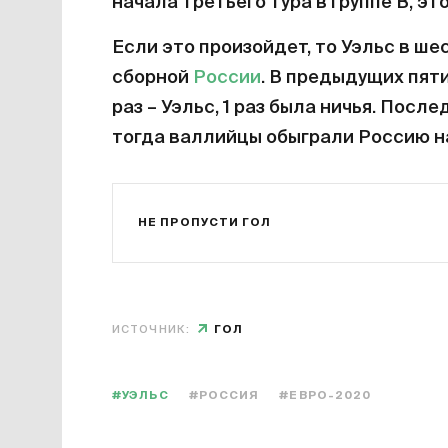
начала третьего тура в группе В, эт
Если это произойдет, то Уэльс в ше
сборной
России
. В предыдущих пяти
раз – Уэльс, 1 раз была ничья. Посл
тогда валлийцы обыграли Россию на
НЕ ПРОПУСТИ ГОЛ
ИСТОЧНИК:
ГОЛ
#УЭЛЬС
#РОССИЯ
#ЕВРО-2020