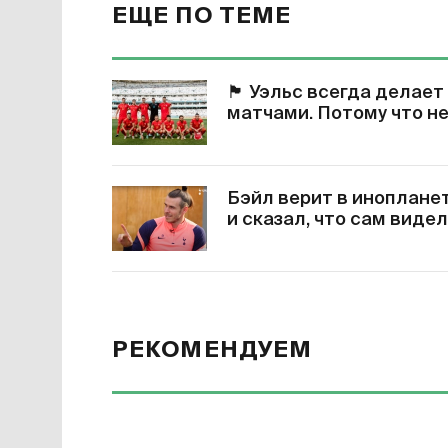
ЕЩЕ ПО ТЕМЕ
🏴󠁧󠁢󠁷󠁬󠁳󠁿
Уэльс всегда делает
матчами. Потому что не
Бэйл верит в иноплане
и сказал, что сам виде
РЕКОМЕНДУЕМ