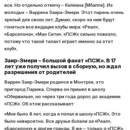
все. Но отдельно отмечу – Килиана [Мбаппе]. Из
молодых – Варрена Заира-Эмери. Этот парень очень
зрелый для своих лет. Думаю, скоро за ним будут
гоняться все ведущие клубы мира: «Реал»,
«Барселона», «Ман Сити». «ПСЖ» сильно повезло,
потому что такой талант играет именно за этот
клуб».
Заир-Эмери – большой фанат «ПСЖ». В 17
лет уже получил вызов в сборную, но ждал
разрешения от родителей
Варрен Заир-Эмери родился в Монтрее, это
пригород Парижа. Сперва он пришел в школу
«Обервилье», но через три года дорос до академии
«ПСЖ». Об этом рассказывает:
«Мне было 8 лет, когда я попал в школу «ПСЖ». Это
было невероятно. Все друзья болели за «Реал»,
«Барселону» и другие гранды. Я же – только о «ПСЖ».