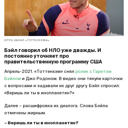
ЮТУБ-КАНАЛ «ТОТТЕНХЭМА»
Бэйл говорил об НЛО уже дважды. И
постоянно уточняет про
правительственную программу США
Апрель-2021. «Тоттенхэм» снял
ролик
с
Гаретом
Бэйлом
и Джо Родоном. В видео они тянули карточки
с вопросами и задавали их друг другу. Бэйл спросил:
«Веришь ли ты в инопланетян?»
Далее – расшифровка их диалога. Слова Бэйла
отмечены жирным.
– Веришь ли ты в инопланетян?