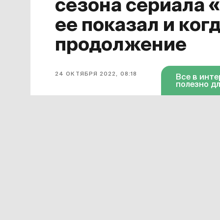
сезона сериала 
ее показал и ког
продолжение
24 ОКТЯБРЯ 2022, 08:18
Все в инт
полезно дл
Завершился первый сезон сериала
для него финальной. Она появилась 
октября серия доступна в «Амедиат
Смотреть онлайн в хорошем качест
«Дома дракона»
можно по этой ссы
599 рублей в месяц.
Сериал «Дом дракона» официально 