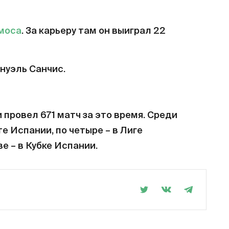
моса
. За карьеру там он выиграл 22
нуэль Санчис.
и провел 671 матч за это время. Среди
е Испании, по четыре – в Лиге
е – в Кубке Испании.