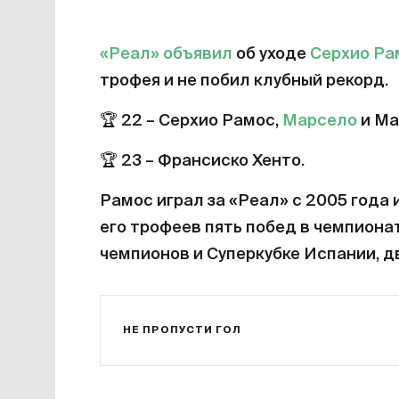
«Реал»
объявил
об уходе
Серхио Ра
трофея и не побил клубный рекорд.
🏆
22 – Серхио Рамос,
Марсело
и Ма
🏆
23 – Франсиско Хенто.
Рамос играл за «Реал» с 2005 года 
его трофеев пять побед в чемпионат
чемпионов и Суперкубке Испании, дв
НЕ ПРОПУСТИ ГОЛ