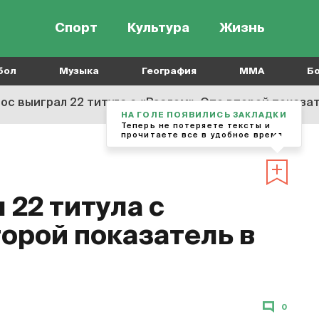
Спорт
Культура
Жизнь
бол
Музыка
География
MMA
Б
ос выиграл 22 титула с «Реалом». Это второй показат
НА ГОЛЕ ПОЯВИЛИСЬ ЗАКЛАДКИ
Теперь не потеряете тексты и
прочитаете все в удобное время
22 титула с
торой показатель в
0