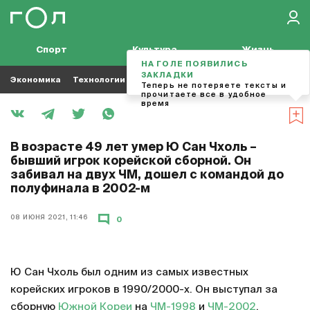
Спорт
Культура
Жизнь
НА ГОЛЕ ПОЯВИЛИСЬ
ЗАКЛАДКИ
Экономика
Технологии
Кино
Футбол
Музыка
Теперь не потеряете тексты и
прочитаете все в удобное
время
В возрасте 49 лет умер Ю Сан Чхоль –
бывший игрок корейской сборной. Он
забивал на двух ЧМ, дошел с командой до
полуфинала в 2002-м
08 ИЮНЯ 2021, 11:46
0
Ю Сан Чхоль был одним из самых известных
корейских игроков в 1990/2000-х. Он выступал за
сборную
Южной Кореи
на
ЧМ-1998
и
ЧМ-2002
.