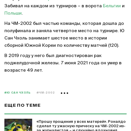
Забивал на каждом из турниров – в ворота
Бельгии
и
Польши
.
На ЧМ-2002 был частью команды, которая дошла до
полуфинала и заняла четвертое место на турнире. Ю
Сан Чхоль занимает шестое место в истории
сборной Южной Кореи по количеству матчей (120).
В 2019 году у него был диагностирован рак
поджелудочной железы. 7 июня 2021 года он умер в
возрасте 49 лет.
#Ю САН ЧХОЛЬ
#ЧМ-2002
ЕЩЕ ПО ТЕМЕ
«Прошу прощения у всех матерей». Роналдо
сделал ту ужасную прическу на ЧМ-2002 из-
за журналистов – и случайно вдохновил