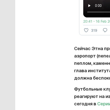
20:41 - 16 Feb 
319
Сейчас Этна пр
аэропорт (пепе
пеплом, каменн
глава институт
должна беспок
Футбольные клу
реагируют на и
сегодня в
Сери