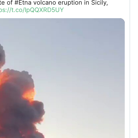
te of #Etna volcano eruption in Sicily,
tps://t.co/IpQQXRD5UY