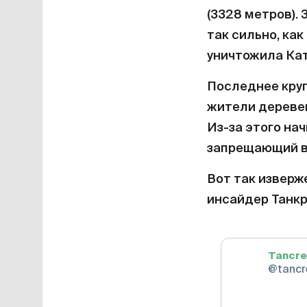
(3328 метров).
так сильно, как
уничтожила Кат
Последнее круп
жители деревен
Из-за этого на
запрещающий в
Вот так изверж
инсайдер Танк
Tancre
@tancr