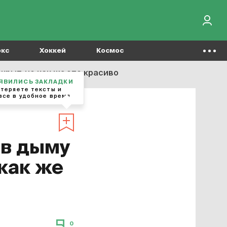
окс
Хоккей
Космос
крыт, но как же это красиво
ОЯВИЛИСЬ ЗАКЛАДКИ
отеряете тексты и
все в удобное время
 в дыму
 как же
0