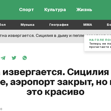
Спорт
Культура
Жизнь
бол
Музыка
География
MMA
Б
на извергается. Сицилия в дыму и пепле, аэропорт за
НА ГОЛЕ П
Теперь не п
прочитаете 
 извергается. Сицилия
е, аэропорт закрыт, но
это красиво
10