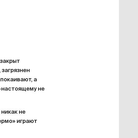
 закрыт
 загрязнен
покаивают, а
о-настоящему не
 никак не
лермо» играют