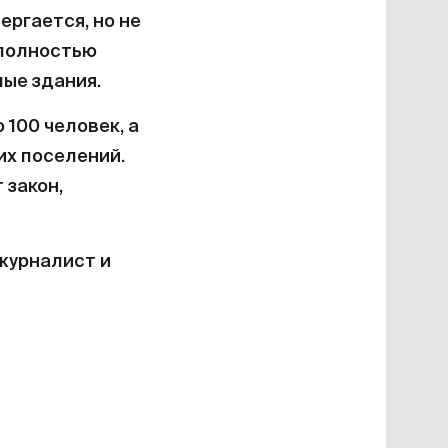
ергается, но не
 полностью
лые здания.
 100 человек, а
их поселений.
 закон,
 журналист и