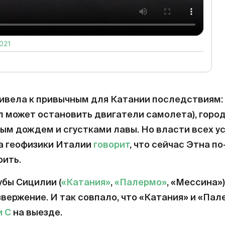
2021
ивела к привычным для Катании последствиям:
л может остановить двигатели самолета), город
ым дождем и сгустками лавы. Но власти всех ус
а геофизики Италии
говорит
, что сейчас Этна п
оить.
бы Сицилии (
«Катания»
,
«Палермо»
, «Мессина»)
звержение. И так совпало, что «Катания» и «Па
и С
на выезде.