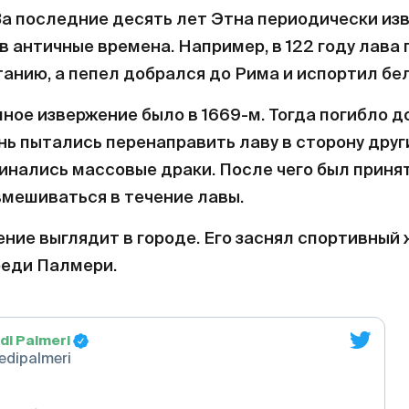
 За последние десять лет Этна периодически изв
 в античные времена. Например, в 122 году лава
анию, а пепел добрался до Рима и испортил бе
ное извержение было в 1669-м. Тогда погибло до
ь пытались перенаправить лаву в сторону друг
чинались массовые драки. После чего был принят
мешиваться в течение лавы.
ение выглядит в городе. Его заснял спортивный
реди Палмери.
di Palmeri
edipalmeri