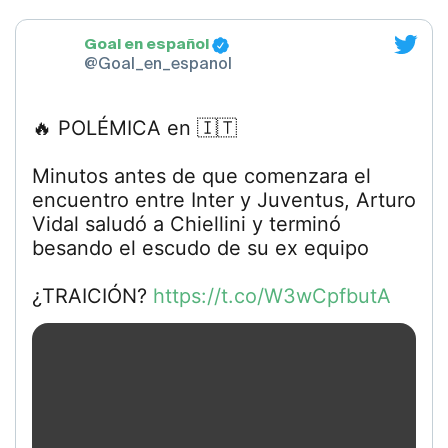
Goal en español
@Goal_en_espanol
🔥 POLÉMICA en 🇮🇹
Minutos antes de que comenzara el
encuentro entre Inter y Juventus, Arturo
Vidal saludó a Chiellini y terminó
besando el escudo de su ex equipo
¿TRAICIÓN?
https://t.co/W3wCpfbutA