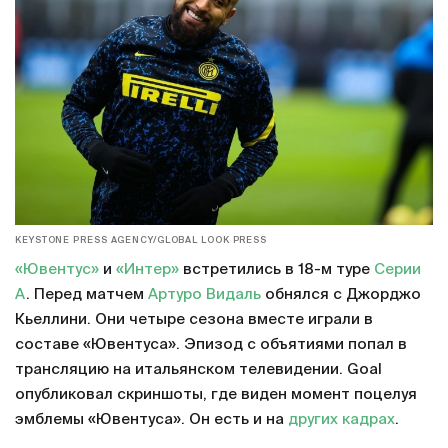
KEYSTONE PRESS AGENCY/GLOBAL LOOK PRESS
«Ювентус»
и
«Интер»
встретились в 18-м туре
Серии
А
. Перед матчем
Артуро Видаль
обнялся с Джорджо
Кьеллини. Они четыре сезона вместе играли в
составе «Ювентуса». Эпизод с объятиями попал в
трансляцию на итальянском телевидении. Goal
опубликовал скриншоты, где виден момент поцелуя
эмблемы «Ювентуса». Он есть и на
других кадрах
.