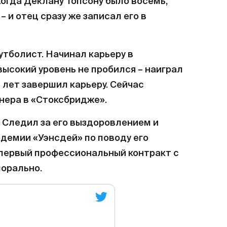
Когда Деклану Топсону было восемь,
– и отец сразу же записал его в
утболист. Начинал карьеру в
ысокий уровень не пробился – наиграл
6 лет завершил карьеру. Сейчас
нера в «Стоксбридже».
 Следил за его выздоровлением и
адемии «Уэнсдей» по поводу его
 первый профессиональный контракт с
орально.