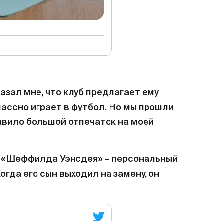
казал мне, что клуб предлагает ему
классно играет в футбол. Но мы прошли
авило большой отпечаток на моей
у «Шеффилда Уэнсдея» – персональный
гда его сын выходил на замену, он