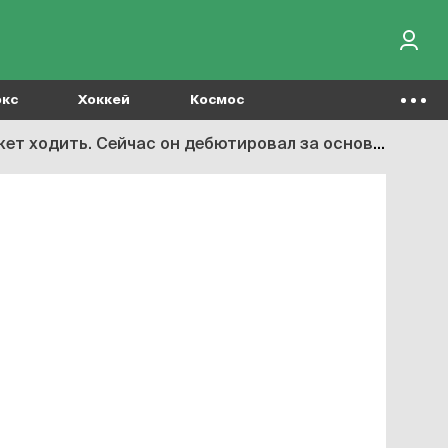
окс
Хоккей
Космос
йчас он дебютировал за основу – отец смотрел и плакал