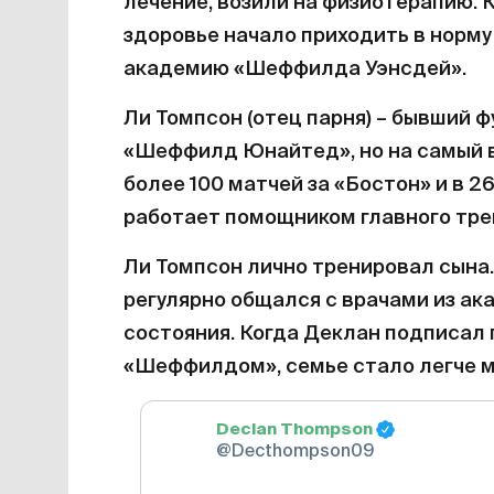
лечение, возили на физиотерапию. 
здоровье начало приходить в норму 
академию «Шеффилда Уэнсдей».
Ли Томпсон (отец парня) – бывший ф
«Шеффилд Юнайтед», но на самый в
более 100 матчей за «Бостон» и в 2
работает помощником главного тре
Ли Томпсон лично тренировал сына.
регулярно общался с врачами из ак
состояния. Когда Деклан подписал
«Шеффилдом», семье стало легче м
Declan Thompson
@Decthompson09