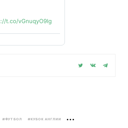
s://t.co/vGnuqyO9Ig
,
#ФУТБОЛ
#КУБОК АНГЛИИ