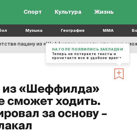
Спорт
Культура
Жизнь
бол
Музыка
География
MMA
Б
тстве пацану из «Шеффилда» сказали, что он не сможет ходить. Се
НА ГОЛЕ ПОЯВИЛИСЬ ЗАКЛАДКИ
Теперь не потеряете тексты и
прочитаете все в удобное время
у из «Шеффилда»
не сможет ходить.
ровал за основу –
плакал