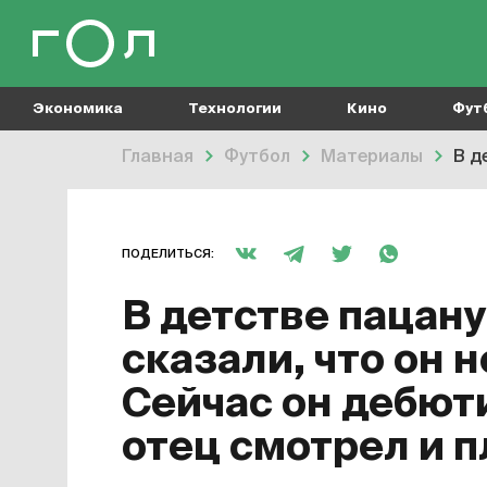
Экономика
Технологии
Кино
Фут
Главная
Футбол
Материалы
В де
ПОДЕЛИТЬСЯ:
В детстве пацан
сказали, что он 
Сейчас он дебюти
отец смотрел и 