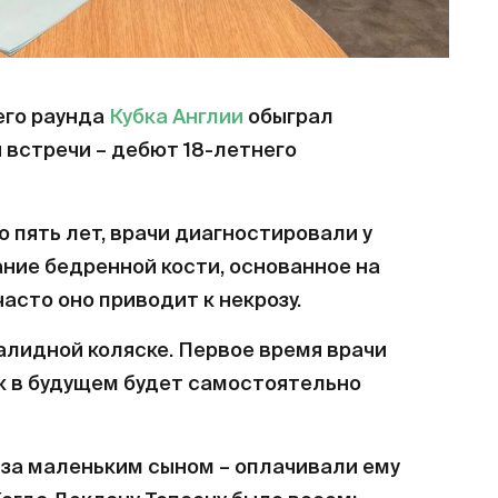
его раунда
Кубка Англии
обыграл
й встречи – дебют 18-летнего
 пять лет, врачи диагностировали у
ание бедренной кости, основанное на
асто оно приводит к некрозу.
алидной коляске. Первое время врачи
ик в будущем будет самостоятельно
 за маленьким сыном – оплачивали ему