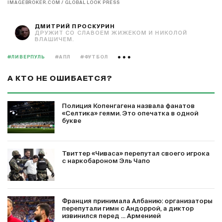
IMAGEBROKER.COM / GLOBAL LOOK PRESS
ДМИТРИЙ ПРОСКУРИН
ДРУЖИТ СО СЛАВОЕМ ЖИЖЕКОМ И НИКОЛОЙ
ВЛАШИЧЕМ.
#ЛИВЕРПУЛЬ
#АПЛ
#ФУТБОЛ
А КТО НЕ ОШИБАЕТСЯ?
Полиция Копенгагена назвала фанатов
«Селтика» геями. Это опечатка в одной
букве
Твиттер «Чиваса» перепутал своего игрока
с наркобароном Эль Чапо
Франция принимала Албанию: организаторы
перепутали гимн с Андоррой, а диктор
извинился перед ... Арменией