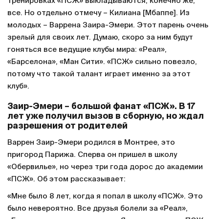
тренировках «ПСЖ» выкладываются, конечно же,
все. Но отдельно отмечу – Килиана [Мбаппе]. Из
молодых – Варрена Заира-Эмери. Этот парень очень
зрелый для своих лет. Думаю, скоро за ним будут
гоняться все ведущие клубы мира: «Реал»,
«Барселона», «Ман Сити». «ПСЖ» сильно повезло,
потому что такой талант играет именно за этот
клуб».
Заир-Эмери – большой фанат «ПСЖ». В 17
лет уже получил вызов в сборную, но ждал
разрешения от родителей
Варрен Заир-Эмери родился в Монтрее, это
пригород Парижа. Сперва он пришел в школу
«Обервилье», но через три года дорос до академии
«ПСЖ». Об этом рассказывает:
«Мне было 8 лет, когда я попал в школу «ПСЖ». Это
было невероятно. Все друзья болели за «Реал»,