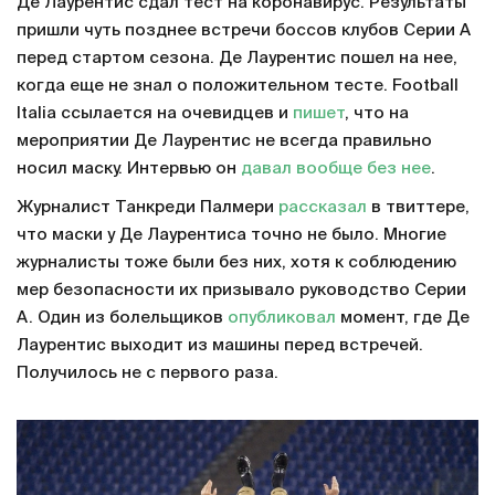
Де Лаурентис сдал тест на коронавирус. Результаты
пришли чуть позднее встречи боссов клубов Серии А
перед стартом сезона. Де Лаурентис пошел на нее,
когда еще не знал о положительном тесте. Football
Italia ссылается на очевидцев и
пишет
, что на
мероприятии Де Лаурентис не всегда правильно
носил маску. Интервью он
давал вообще без нее
.
Журналист Танкреди Палмери
рассказал
в твиттере,
что маски у Де Лаурентиса точно не было. Многие
журналисты тоже были без них, хотя к соблюдению
мер безопасности их призывало руководство Серии
А. Один из болельщиков
опубликовал
момент, где Де
Лаурентис выходит из машины перед встречей.
Получилось не с первого раза.