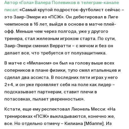
Автор «Гола» Валера Полевиков в телеграм-канале
писал
: «Самый крутой подросток-футболист сейчас –
это Заир-Эмери из «ПСЖ». Он дебютировал в Лиге
чемпионов в 16 лет, выйдя в основе в матче плей-
офф. Меньше чем через полгода, уже у другого
тренера, стал железным игроком старта. По сути,
Заир-Эмери сменил Верратти – с мячом и без он
делает все, что требуется от полузащитника.
В матче с «Миланом» он был на голову выше всех
соперников в плане физики, тупо смял итальянцев и
сделал два ассиста. В последних пяти играх у него
2+4, и он уже проявляет себя на поле как лидер –
подсказывает партнерам, ставит плечи в
потасовках, пылает уверенностью».
Кстати, еще ему респектовал Лионель Месси: «На
тренировках «ПСЖ» выкладываются, конечно же,
все. Но отдельно отмечу – Килиана [Мбаппе]. Из