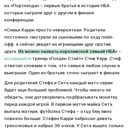
из «Портленда» – первые братья в истории НБА,
которые сыграли друг с другом в финале
конференции.
«Семья Карри просто невероятная. Родители
постоянно смотрели за сыновьями по ходу плей-
офф, а сейчас увидят их играющими друг против
друга.
Их можно назвать королевской семьей НБА
» –
восхищался
тренер «Голден Стэйт» Стив Керр. Стеф
ответил словами о том, что семья в любом случае в
выигрыше. Один из братьев точно сыграет в финале.
Для родителей Стефа и Сета каждый матч серии
будет еще большей проблемой. Чтобы никого не
обидеть, они договорились подбрасывать монетку
перед каждой игрой. В первом матче майка Сета
выпала матери, футболка Стефа – отцу. Ему явно
повезло больше: Стефен Карри забросил девять
трехочковых и набрал 36 очков. У Сета вышло только