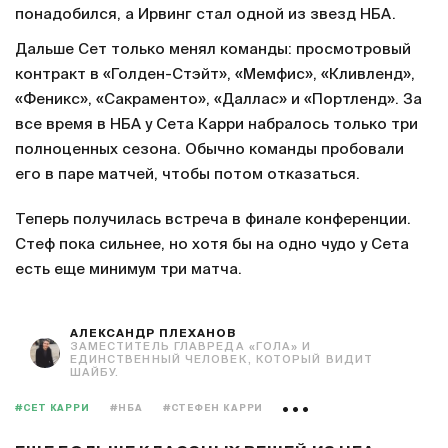
понадобился, а Ирвинг стал одной из звезд НБА.
Дальше Сет только менял команды: просмотровый
контракт в «Голден-Стэйт», «Мемфис», «Кливленд»,
«Феникс», «Сакраменто», «Даллас» и «Портленд». За
все время в НБА у Сета Карри набралось только три
полноценных сезона. Обычно команды пробовали
его в паре матчей, чтобы потом отказаться.
Теперь получилась встреча в финале конференции.
Стеф пока сильнее, но хотя бы на одно чудо у Сета
есть еще минимум три матча.
АЛЕКСАНДР ПЛЕХАНОВ
ЗАМЕСТИТЕЛЬ ГЛАВРЕДА «ГОЛА» И
ЕДИНСТВЕННЫЙ ЧЕЛОВЕК, КОТОРЫЙ ВИДИТ
ШАЙБУ.
#СЕТ КАРРИ
#НБА
#СТЕФЕН КАРРИ