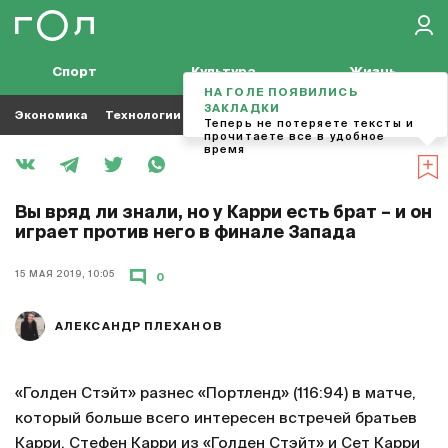
Спорт
Культура
Жизнь
НА ГОЛЕ ПОЯВИЛИСЬ
ЗАКЛАДКИ
Экономика
Технологии
Кино
Футбол
Музыка
Теперь не потеряете тексты и
прочитаете все в удобное
время
Вы вряд ли знали, но у Карри есть брат – и он
играет против него в финале Запада
15 МАЯ 2019, 10:05
0
АЛЕКСАНДР ПЛЕХАНОВ
«Голден Стэйт» разнес «Портленд» (116:94) в матче,
который больше всего интересен встречей братьев
Карри. Стефен Карри из «Голден Стэйт» и Сет Карри