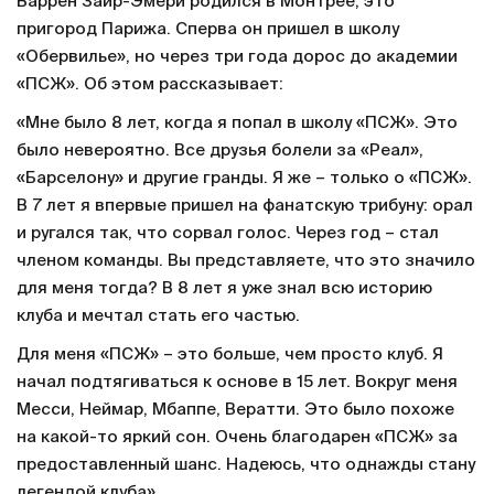
Варрен Заир-Эмери родился в Монтрее, это
пригород Парижа. Сперва он пришел в школу
«Обервилье», но через три года дорос до академии
«ПСЖ». Об этом рассказывает:
«Мне было 8 лет, когда я попал в школу «ПСЖ». Это
было невероятно. Все друзья болели за «Реал»,
«Барселону» и другие гранды. Я же – только о «ПСЖ».
В 7 лет я впервые пришел на фанатскую трибуну: орал
и ругался так, что сорвал голос. Через год – стал
членом команды. Вы представляете, что это значило
для меня тогда? В 8 лет я уже знал всю историю
клуба и мечтал стать его частью.
Для меня «ПСЖ» – это больше, чем просто клуб. Я
начал подтягиваться к основе в 15 лет. Вокруг меня
Месси, Неймар, Мбаппе, Вератти. Это было похоже
на какой-то яркий сон. Очень благодарен «ПСЖ» за
предоставленный шанс. Надеюсь, что однажды стану
легендой клуба».