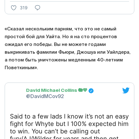
319
«Сказал нескольким парням, что это не самый
простой бой для Уайта. Но я на сто процентов
ожидал его победы. Вы не можете годами
выкрикивать фамилии Фьюри, Джошуа или Уайлдера,
а потом быть уничтожены медленным 40-летним
Поветкиным».
David Michael Collins 🐘💙
@DavidMCov92
Said to a few lads I know it’s not an easy
fight for Whyte but I 100% expected him
to win. You can’t be calling out
fury/AJ/Wilder for years and then get