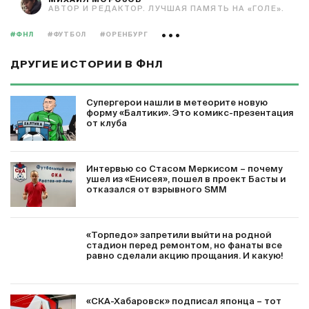
АВТОР И РЕДАКТОР. ЛУЧШАЯ ПАМЯТЬ НА «ГОЛЕ».
#ФНЛ
#ФУТБОЛ
#ОРЕНБУРГ
ДРУГИЕ ИСТОРИИ В ФНЛ
Супергерои нашли в метеорите новую
форму «Балтики». Это комикс-презентация
от клуба
Интервью со Стасом Меркисом – почему
ушел из «Енисея», пошел в проект Басты и
отказался от взрывного SMM
«Торпедо» запретили выйти на родной
стадион перед ремонтом, но фанаты все
равно сделали акцию прощания. И какую!
«СКА-Хабаровск» подписал японца – тот