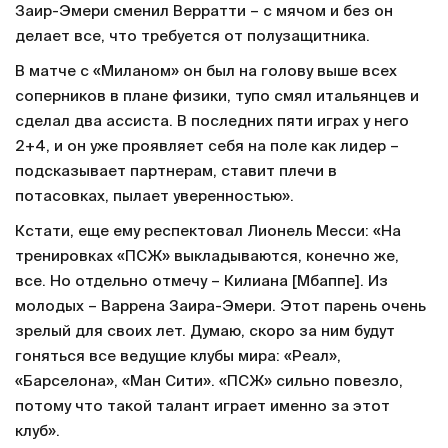
Заир-Эмери сменил Верратти – с мячом и без он
делает все, что требуется от полузащитника.
В матче с «Миланом» он был на голову выше всех
соперников в плане физики, тупо смял итальянцев и
сделал два ассиста. В последних пяти играх у него
2+4, и он уже проявляет себя на поле как лидер –
подсказывает партнерам, ставит плечи в
потасовках, пылает уверенностью».
Кстати, еще ему респектовал Лионель Месси: «На
тренировках «ПСЖ» выкладываются, конечно же,
все. Но отдельно отмечу – Килиана [Мбаппе]. Из
молодых – Варрена Заира-Эмери. Этот парень очень
зрелый для своих лет. Думаю, скоро за ним будут
гоняться все ведущие клубы мира: «Реал»,
«Барселона», «Ман Сити». «ПСЖ» сильно повезло,
потому что такой талант играет именно за этот
клуб».