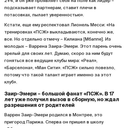
2+4, и он уже проявляет себя на поле как лидер –
подсказывает партнерам, ставит плечи в
потасовках, пылает уверенностью».
Кстати, еще ему респектовал Лионель Месси: «На
тренировках «ПСЖ» выкладываются, конечно же,
все. Но отдельно отмечу – Килиана [Мбаппе]. Из
молодых – Варрена Заира-Эмери. Этот парень очень
зрелый для своих лет. Думаю, скоро за ним будут
гоняться все ведущие клубы мира: «Реал»,
«Барселона», «Ман Сити». «ПСЖ» сильно повезло,
потому что такой талант играет именно за этот
клуб».
Заир-Эмери – большой фанат «ПСЖ». В 17
лет уже получил вызов в сборную, но ждал
разрешения от родителей
Варрен Заир-Эмери родился в Монтрее, это
пригород Парижа. Сперва он пришел в школу