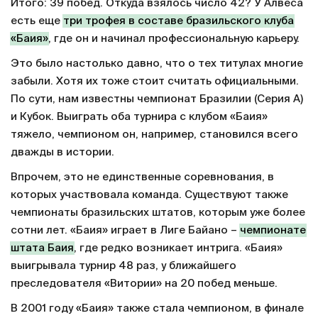
Итого: 39 побед. Откуда взялось число 42? У Алвеса
есть еще
три трофея в составе бразильского клуба
«Баия»
, где он и начинал профессиональную карьеру.
Это было настолько давно, что о тех титулах многие
забыли. Хотя их тоже стоит считать официальными.
По сути, нам известны чемпионат Бразилии (Серия А)
и Кубок. Выиграть оба турнира с клубом «Баия»
тяжело, чемпионом он, например, становился всего
дважды в истории.
Впрочем, это не единственные соревнования, в
которых участвовала команда. Существуют также
чемпионаты бразильских штатов, которым уже более
сотни лет. «Баия» играет в Лиге Байано –
чемпионате
штата Баия
, где редко возникает интрига. «Баия»
выигрывала турнир 48 раз, у ближайшего
преследователя «Витории» на 20 побед меньше.
В 2001 году «Баия» также стала чемпионом, в финале