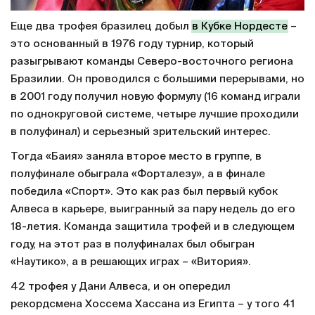
Еще два трофея бразилец добыл
в Кубке Нордесте
–
это основанный в 1976 году турнир, который
разыгрывают команды Северо-восточного региона
Бразилии. Он проводился с большими перерывами, но
в 2001 году получил новую формулу (16 команд играли
по однокруговой системе, четыре лучшие проходили
в полуфинал) и серьезный зрительский интерес.
Тогда «Баия» заняла второе место в группе, в
полуфинале обыграла «Форталезу», а в финале
победила «Спорт». Это как раз был первый кубок
Алвеса в карьере, выигранный за пару недель до его
18-летия. Команда защитила трофей и в следующем
году, на этот раз в полуфиналах был обыгран
«Наутико», а в решающих играх – «Витория».
42 трофея у Дани Алвеса, и он опередил
рекордсмена Хоссема Хассана из Египта – у того 41