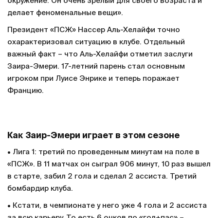
окружение. Он очень зрелый для своего возраста и
делает феноменальные вещи».
Президент «ПСЖ» Нассер Аль-Хелайфи точно
охарактеризовал ситуацию в клубе. Отдельный
важный факт – что Аль-Хелайфи отметил заслуги
Заира-Эмери. 17-летний парень стал основным
игроком при Луисе Энрике и теперь поражает
Францию.
Как Заир-Эмери играет в этом сезоне
• Лига 1: третий по проведенным минутам на поле в
«ПСЖ». В 11 матчах он сыграл 906 минут, 10 раз вышел
в старте, забил 2 гола и сделал 2 ассиста. Третий
бомбардир клуба.
• Кстати, в чемпионате у него уже 4 гола и 2 ассиста
за всю карьеру. То есть 6 очков по «гол+пас» –