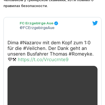
человеком у тренерской скамейки, хотя помнил о
правилах безопасности.
FC Erzgebirge Aue
@FCErzgebirgeAue
Dima #Nazarov mit dem Kopf zum 1:0
für die #Veilchen. Der Dank geht an
unseren Busfahrer Thomas #Romeyke.
💜⚒️
https://t.co/Vrcucrnte9