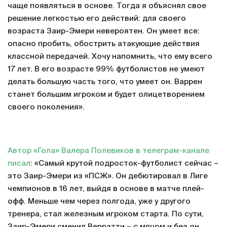
чаще появляться в основе. Тогда я объяснял свое
решение легкостью его действий: для своего
возраста Заир-Эмери невероятен. Он умеет все:
опасно пробить, обострить атакующие действия
классной передачей. Хочу напомнить, что ему всего
17 лет. В его возрасте 99% футболистов не умеют
делать большую часть того, что умеет он. Варрен
станет большим игроком и будет олицетворением
своего поколения».
Автор «Гола» Валера Полевиков в телеграм-канале
писал
: «Самый крутой подросток-футболист сейчас –
это Заир-Эмери из «ПСЖ». Он дебютировал в Лиге
чемпионов в 16 лет, выйдя в основе в матче плей-
офф. Меньше чем через полгода, уже у другого
тренера, стал железным игроком старта. По сути,
Заир-Эмери сменил Верратти – с мячом и без он