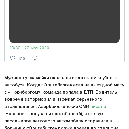
20:30 - 22 May 2020
319
Мужчина у скамейки оказался водителем клубного
автобуса. Когда «Эрцгебирге» ехал на выездной матч
с «Нюрнбергом», команда попала в ДТП. Водитель
вовремя затормозил и избежал серьезного
столкновения. Азербайджанские СМИ
писали
(Назаров – полузащитник сборной), что двух
пассажиров легкового автомобиля отправили в
больницу. «Эрцгебирге» позже доехал до стадиона.