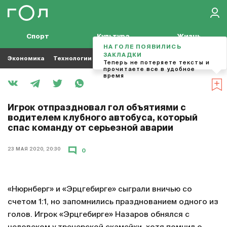
Спорт
Культура
Жизнь
НА ГОЛЕ ПОЯВИЛИСЬ
ЗАКЛАДКИ
Экономика
Технологии
Кино
Футбол
Музыка
Теперь не потеряете тексты и
прочитаете все в удобное
время
Игрок отпраздновал гол объятиями с
водителем клубного автобуса, который
спас команду от серьезной аварии
23 МАЯ 2020, 20:30
0
«Нюрнберг» и «Эрцгебирге» сыграли вничью со
счетом 1:1, но запомнились празднованием одного из
голов. Игрок «Эрцгебирге» Назаров обнялся с